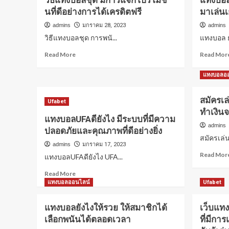
วิธีแทงบอลชุด มีการแจกโปรโมชั่
แทงบอล 
นที่ดีอย่างการได้เครดิตฟรี
มาเล่น
admins
มกราคม 28, 2023
admins
วิธีแทงบอลชุด การพนั...
แทงบอล ยั
Read
Read More
Read Mor
more
about
แทงบอลออ
วิธี
แทง
สมัครเ
บอล
Ufabet
ทำเงิน
ชุด
แทงบอลUFAดียังไง มีระบบที่มีความ
มี
admins
ปลอดภัยและคุณภาพที่ดีอย่างยิ่ง
การ
สมัครเล่
แจก
admins
มกราคม 17, 2023
โปร
Read Mor
แทงบอลUFAดียังไง UFA...
โม
ชั่
Read
Read More
นที่
more
แทงบอลออนไลน์
Ufabet
ดี
about
อย่าง
แทง
แทงบอลยังไงให้รวย ให้สมาชิกได้
เว็บแทง
การ
บอลUFAดี
เลือกพนันได้ตลอดเวลา
ได้
ที่มีกา
ยัง
เครดิต