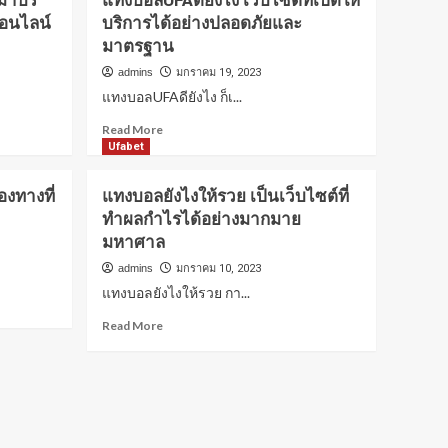
มาบริ
แทงบอลUFAดียังไง เว็บไซต์ที่เปิดให้
อนไลน์
บริการได้อย่างปลอดภัยและ
มาตรฐาน
admins
มกราคม 19, 2023
แทงบอลUFAดียังไง ก็เ...
Read
Read More
more
Ufabet
about
แทง
งทางที่
แทงบอลยังไงให้รวย เป็นเว็บไซต์ที่
บอลUFAดี
ทำผลกำไรได้อย่างมากมาย
ยัง
มหาศาล
ไง
เว็บไซต์
admins
มกราคม 10, 2023
ที่
แทงบอลยังไงให้รวย กา...
เปิด
ให้
Read
Read More
บริการ
more
ได้
about
อย่าง
แทง
ปลอดภัย
บอล
และ
ยัง
มาตรฐาน
ไง