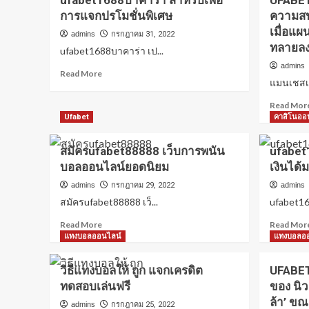
ufabet1688บาคาร่า สำหรับเพื่อ
UFABET
การแจกปรโมชั่นพิเศษ
ความสนใ
เมื่อแผ
admins
กรกฎาคม 31, 2022
ทลายล
ufabet1688บาคาร่า เป...
admins
Read
Read More
แมนเชสเตอ
more
about
Read Mor
ufabet1688บา
Ufabet
คาสิโนออ
คา
ร่า
สมัครufabet88888 เว็บการพนัน
ufabet
สำหรับ
เพื่อ
บอลออนไลน์ยอดนิยม
เงินได้
การ
admins
กรกฎาคม 29, 2022
admins
แจก
สมัครufabet88888 เว็...
ufabet168
ปร
โม
Read
Read More
Read Mor
ชั่
more
แทงบอลออนไลน์
แทงบอลออ
นพิ
about
เศษ
สมัครufabet88888
วิธีแทงบอลให้ ถูก แจกเครดิต
UFABETW
เว็บ
ทดสอบเล่นฟรี
ของ นิวค
การ
ล้า’ ข
พนัน
admins
กรกฎาคม 25, 2022