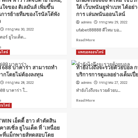
WIN พาวาร์ดจับตาย้ายทีม,
ufabet88888 ดีไหม ใช้บร
จของ ติเลมันส์ เพิ่มขึ้น
ใต้ เว็บพนันยูฟ่าเบท ได้อย่า
นการย้ายทีมของโรนัลโด้พัง
การ เล่นพนันออนไลน์
ง
admins
กรกฎาคม 29, 2022
ufabet88888 ดีไหม บอ...
กรกฎาคม 30, 2022
ร์ ยูไนเต็ด...
Read
Read More
more
Read
e
about
more
นไลน์
แทงบอลออนไลน์
ufabet88888
about
ดี
UFABETWIN
1688 บาคาร่า สามารถทำ
ทำยังไงถึงจะรวยด้วยบอล ก
ไหม
พา
มากโดยไม่ต้องลงทุน
บริการการดูแลอย่างเต็มเปี่
ใช้
วาร์
บริการ
ด
กรกฎาคม 28, 2022
admins
กรกฎาคม 27, 2022
ภาย
จับตา
8 บาคาร่า ใ...
ทำยังไงถึงจะรวยด้วยบ...
ใต้
ย้าย
เว็บ
ทีม,
Read
Read
e
Read More
พนัน
ความ
more
more
นไลน์
ยู
สนใจ
about
about
ฟ่าเบท
ของ
ufabet1688
ทำ
IN เอ็ดดี้ ฮาว คําตัดสิน
ได้
ติ
บา
ยัง
อย่าง
าสเซิ่ล ยูไนเต็ด ที่ ‘เหนื่อย
เล
คา
ไง
จุใจ
มันส์
ณะที่แม็กพายส์ทดสอบโดย
ร่า
ถึง