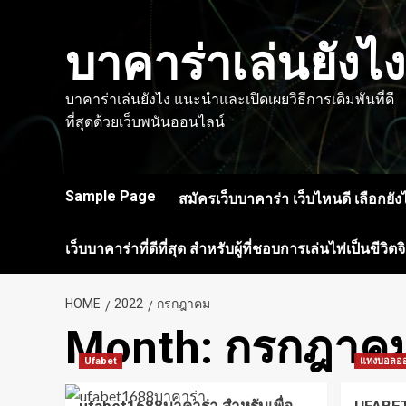
Skip
to
บาคาร่าเล่นยังไง
content
บาคาร่าเล่นยังไง แนะนำและเปิดเผยวิธีการเดิมพันที่ดี
ที่สุดด้วยเว็บพนันออนไลน์
Sample Page
สมัครเว็บบาคาร่า เว็บไหนดี เลือกยั
เว็บบาคาร่าที่ดีที่สุด สำหรับผู้ที่ชอบการเล่นไพ่เป็นขีวิต
HOME
2022
กรกฎาคม
Month:
กรกฎาคม
Ufabet
แทงบอลออ