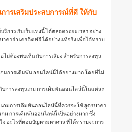
นการเสริมประสบการณ์ที่ดี ให้กับ
ริการ กับเว็บแห่งนี้ ได้ตลอดระยะเวลา อย่าง
บาคาร่า เครดิตฟรี ได้อย่างแท้จริง เพื่อได้ทราบ
่อไม่ต้องพบเห็น กับการเสี่ยง สำหรับการลงทุน
กมการเดิมพัน ออนไลน์นี้ได้อย่างมาก โดยที่ไม่
ไป กับการลงทุนเกม การเดิมพันออนไลน์นี้ในแต่ละ
เกมการเดิมพันออนไลน์นี้ที่ควรจะใช้ สูตรบาคา
เกม การเดิมพันออนไลน์นี้ เป็นอย่างมาก ซึ่ง
หนักใจ อะไรที่ตอบปัญหามหาศาล ที่ได้ทราบจะการ