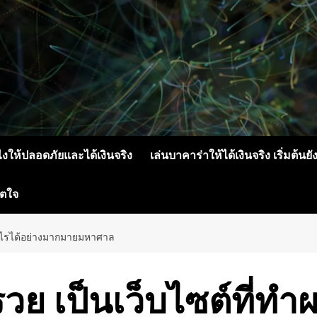
งไงให้ปลอดภัยและได้เงินจริง
เล่นบาคาร่าให้ได้เงินจริง เริ่มต
จิตใจ
กำไรได้อย่างมากมายมหาศาล
วย เป็นเว็บไซต์ที่ทำ