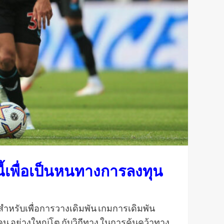
้เพื่อเป็นหนทางการลงทุน
ง สำหรับเพื่อการวางเดิมพัน เกมการเดิมพัน
ุกคน อย่างใหญ่โต กับวิถีทาง ในการค้นคว้าทาง