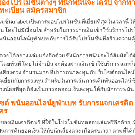
องโปรโมชั่นต่างๆ ที่นักพนันจะได้รับ จากทาง
ลงทะเบียน สมัครสมาชิก
โมชั่นufabet เป็นการมอบโปรโมชั่น ที่เยี่ยมที่สุดในเวลานี้ 
น โดยไม่มีเงื่อนไข สำหรับในการฝากเงิน เข้าใช้บริการโป
ซต์พนันออนไลน์ยูฟ่าเบท กับการได้รับโปรโมชั่น ที่สร้างความ
งดวง ได้อย่างแจ่มแจ้งอีกด้วย ซึ่งนักการพนัน จะได้สัมผัสไ
โดยทันที โดยไม่จำเป็น จะต้องฝากเงิน เข้าใช้บริการ และก็
สี่ยงดวง จำนวนมาก ที่ปรารถนาลงทุน กับเว็บไซต์ออนไลน์ในข
อดเยี่ยมกับการลงทุน สำหรับในการเล่น การเดิมพันออนไลน์ ซึ
างน้อยที่สุด ก็ยังเป็นการอดออมเงินลงทุน ให้กับนักการพนัน 
ซต์ พนันออนไลน์ยูฟ่าเบท รับการแจกเครดิต 
ัคร
ะ ของเงินเครดิตฟรี ที่ใช้ในโปรโมชั่นทดสอบเล่นฟรีอีกด้วย เพ
งเป็นการคืนยอดเงิน ให้กับนักเสี่ยงดวง เมื่อครบเวลา ตามท