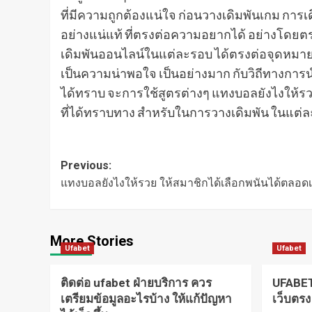
ที่มีความถูกต้องแน่ใจ ก่อนวางเดิมพันเกม การ
อย่างแน่แท้ ที่ตรงต่อความอยากได้ อย่างโดยตรง
เดิมพันออนไลน์ในแต่ละรอบ ได้ตรงต่อจุดหมาย จ
เป็นความน่าพอใจ เป็นอย่างมาก กับวิถีทางการนำเ
ได้ทราบ จะการใช้สูตรต่างๆ
แทงบอลยังไงให้ร
ที่ได้ทราบทาง สำหรับในการวางเดิมพัน ในแต่
Post
Previous:
แทงบอลยังไงให้รวย ให้สมาชิกได้เลือกพนันได้ตลอด
navigation
More Stories
Ufabet
Ufabet
ติดต่อ ufabet ฝ่ายบริการ ควร
UFABET
เตรียมข้อมูลอะไรบ้าง ให้แก้ปัญหา
เว็บตร