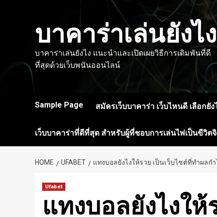
Skip
to
บาคาร่าเล่นยังไง
content
บาคาร่าเล่นยังไง แนะนำและเปิดเผยวิธีการเดิมพันที่ดี
ที่สุดด้วยเว็บพนันออนไลน์
Sample Page
สมัครเว็บบาคาร่า เว็บไหนดี เลือกยั
เว็บบาคาร่าที่ดีที่สุด สำหรับผู้ที่ชอบการเล่นไพ่เป็นขีวิต
HOME
UFABET
แทงบอลยังไงให้รวย เป็นเว็บไซต์ที่ทำผล
Ufabet
แทงบอลยังไงให้ร