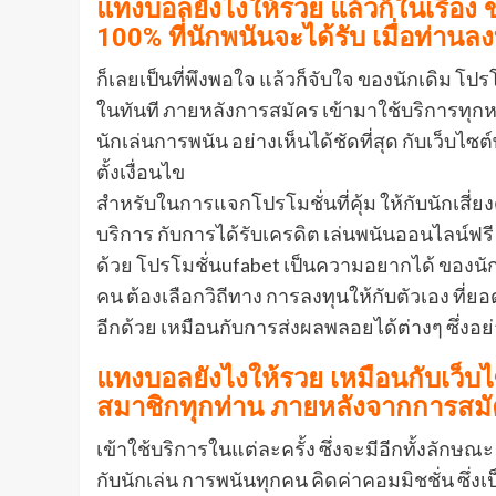
แทงบอลยังไงให้รวย แล้วก็ในเรื่อง ข
100% ที่นักพนันจะได้รับ เมื่อท่าน
ก็เลยเป็นที่พึงพอใจ แล้วก็จับใจ ของนักเดิม โปร
ในทันที ภายหลังการสมัคร เข้ามาใช้บริการทุกห
นักเล่นการพนัน อย่างเห็นได้ชัดที่สุด กับเว็บไ
ตั้งเงื่อนไข
สำหรับในการแจกโปรโมชั่นที่คุ้ม ให้กับนักเสี่ย
บริการ กับการได้รับเครดิต เล่นพนันออนไลน์ฟรี 
ด้วย โปรโมชั่นufabet เป็นความอยากได้ ของนักเ
คน ต้องเลือกวิถีทาง การลงทุนให้กับตัวเอง ที่ย
อีกด้วย เหมือนกับการส่งผลพลอยได้ต่างๆ ซึ่งอย่
แทงบอลยังไงให้รวย เหมือนกับเว็บไ
สมาชิกทุกท่าน ภายหลังจากการสม
เข้าใช้บริการในแต่ละครั้ง ซึ่งจะมีอีกทั้งลักษณ
กับนักเล่น การพนันทุกคน คิดค่าคอมมิชชั่น ซึ่