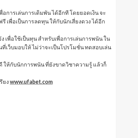
พื่อการเล่นการเดิมพัน ได้อีกที โดยยอดเงิน จะ
พื่อเป็นการลดทุน ให้กับนักเสี่ยงดวง ได้อีก
ง เพื่อใช้เป็นทุน สำหรับเพื่อการเล่นการพนัน ใน
นที่เว็บมอบให้ ไม่ว่าจะเป็นโปรโมชั่น ทดสอบเล่น
ให้กับนักการพนัน ที่ยังขาดวิชาความรู้ แล้วก็
รียง
www.ufabet.com