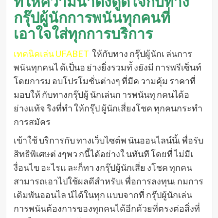
ที่ให้ความน่าดึงดูดใจกับทาง
กรุ๊ปผู้นักการพนันทุกคนที่
เอาใจใส่ทุกการบริการ
เทคนิคเล่น UFABET
ให้กับทาง กรุ๊ปผู้นักเ ล่นการ
พนันทุกคนไ ด้เป็นอ ย่างยิ่งรวมทั้ งยังมี การพรีเซ็นท์
โดยการม อบโปรโมชั่นต่างๆ ที่มีค วามคุ้ม ราคาที่
มอบให้ กับทางกรุ๊ปผู้ นักเล่นก ารพนันทุ กคนได้อ
ย่างแท้จ ริงที่ทำ ให้กรุ๊ป ผู้นักเสี่ยงโชค ทุกคนกระทำ
การสมัคร
เข้าใช้ บริการกับ ทางเว็บไซต์พ นันออนไลน์นี้เ พื่อรับ
สิทธิพิเศษต่ งๆพว กนี้ได้อย่างใ นทันที โดยที่ ไม่มีเ
งื่อนไข อะไรแ ละก็ทา งกรุ๊ปผู้นักเสี่ย งโชค ทุกคน
สามารถเอาไปใช้ผลดีสำหรับเ พื่อการลงทุนเ กมการ
เดิมพันออนไล น์ได้ในทุก แบบจากที่ กรุ๊ปผู้นักเล่น
การพนันต้องการของทุกคนได้อีกด้วยที่ตรงต่อสิ่งที่