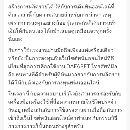
สร้างการผลิตรายได้ ให้กับการเดิมพันออนไลน์ที่
ดีณ เวลานี้ กับความสบายสำหรับการนำพา เหตุ
เพราะการลงทุนอย่างน้อย ผู้เล่นพนันก็สามารถทำ
เงินให้กับตนเอง ได้สม่ำเสมอดูเหมือนจะทุกครั้ง
นั่นเอง
กับการใช้แรงงานผ่านมือถือเพียงแค่เครื่องเดียว
หรือยังเป็นการลงทุนกับเว็บไซต์พนันออนไลน์ที่ดี
เยี่ยมที่สุดการเลือกใช้งาน DAFABET โทรศัพท์มือ
ถือ หนทางที่ดีสำหรับผู้ที่หันมาอยากกับการผลิตราย
ได้ ให้กับตัวเองกับการลงทุนพนันออนไลน์
ในเวลา นี้ กับความสบายเร็วไวยังสามารถ รองรับกับ
เครื่องมือเครื่องใช้ ที่สื่อความหมายในชีวิตประจำ
วันอยู่ เหมือนกันกับการใช้แรงงานผ่านมือถือ กับการ
เข้าถึงเว็บไ ซต์พนันออนไลน์ดาฟาเบท กับกรรมวิธี
การการการก็ขั้นตอนต่างๆสำหรับ