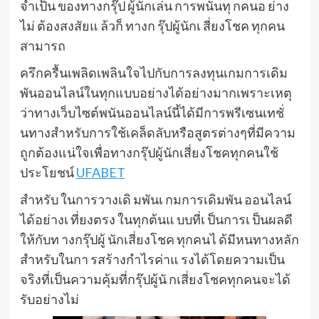
จำเป็น ของทางกรุ๊ป ผู้นักเล่น การพนันทุ กคนอ ย่าง
ไม่ ต้องสงสัยแ ล้วก็ ทางก รุ๊ปผู้นักเ สี่ยงโชค ทุกคน
สามารถ
ครึกครื้นเพลิดเพลินใจไปกับการลงทุนเกมการเดิม
พันออนไลน์ในทุกแบบอย่างได้อย่างมากเพราะเหตุ
ว่าทางเว็บไซต์พนันออนไลน์นี้ได้มีการพรีเซนเทชั่
นทางสำหรับการใช้เคล็ดลับหรือสูตรต่างๆที่มีความ
ถูกต้องแน่ใจเพื่อทางกรุ๊ปผู้นักเสี่ยงโชคทุกคนใช้
ประโยชน์
UFABET
สำหรับ ในการวางเดิ มพันเ กมการเดิมพัน ออนไลน์
ได้อย่างเ ที่ยงตรง ในทุกต้นแ บบที่เ ป็นการเ ป็นผลดี
ให้กับท างกรุ๊ปผู้ นักเสี่ยงโชค ทุกคนไ ด้มีหนทางหลัก
สำหรับในกา รสร้างกำไรค่าแ รงได้โดยความเป็น
จริงที่เป็นความคุ้มที่กรุ๊ปผู้นั กเสี่ยงโชคทุกคนจะได้
รับอย่างไม่