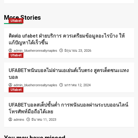
More Stories
Ufabet
ติดต่อ ufabet ฝ่ายบริการ ควรเตรียมข้อมูลอะไรบ้าง ให้
แก้ปัญหาได้เร็วขึ้น
admin_blueheronrealtynaples
มิถุนายน 23, 2026
Ufabet
UFABETพนันบอลไม่ผ่านเอเย่นต์เว็บตรง สูตรเด็ดชนะแทง
บอล
admin_blueheronrealtynaples
มกราคม 12, 2024
Ufabet
UFABETบอลสเต็ปขั้นต่ำ การพนันบอลผ่านระบบออนไลน์
โทรศัพท์มือถือได้เลย
admins
มีนาคม 11, 2023
You may have missed