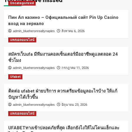
Uncategorized
Пин Ап казино – Официальный сайт Pin Up Casino
вход на зеркало
admin_blueheronrealtynaples
สิงหาคม 6, 2026
แทงบอลออนไลน์
สมัครเว็บufa มีทีมงานคอลเซ็นเตอร์มืออาชีพดูแลตลอด 24
ชั่วโมง
admin_blueheronrealtynaples
กรกฎาคม 11, 2026
Ufabet
ติดต่อ ufabet ฝ่ายบริการ ควรเตรียมข้อมูลอะไรบ้าง ให้แก้
ปัญหาได้เร็วขึ้น
admin_blueheronrealtynaples
มิถุนายน 23, 2026
แทงบอลออนไลน์
UFABETทางเข้าปลอดภัยที่สุด เลือกยังไงให้ไม่โดนแฮ็กและ