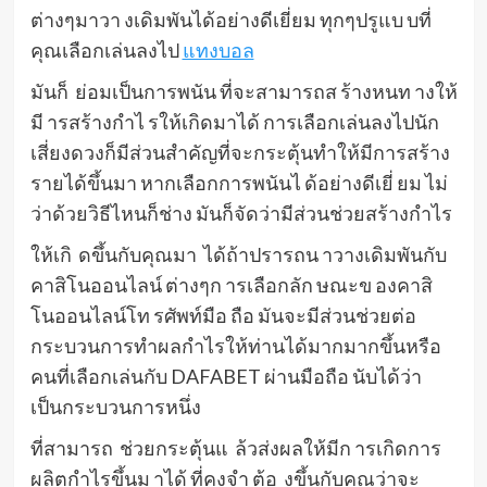
ต่างๆมาวา งเดิมพันได้อย่างดีเยี่ยม ทุกๆปรูแบ บที่
คุณเลือกเล่นลงไป
แทงบอล
มันก็ ย่อมเป็นการพนัน ที่จะสามารถส ร้างหนท างให้
มี ารสร้างกำไ รให้เกิดมาได้ การเลือกเล่นลงไปนัก
เสี่ยงดวงก็มีส่วนสำคัญที่จะกระตุ้นทำให้มีการสร้าง
รายได้ขึ้นมา หากเลือกการพนันไ ด้อย่างดีเยี่ ยม ไม่
ว่าด้วยวิธีไหนก็ช่าง มันก็จัดว่ามีส่วนช่วยสร้างกำไร
ให้เกิ ดขึ้นกับคุณมา ได้ถ้าปรารถน าวางเดิมพันกับ
คาสิโนออนไลน์ ต่างๆก ารเลือกลัก ษณะข องคาสิ
โนออนไลน์โท รศัพท์มือ ถือ มันจะมีส่วนช่วยต่อ
กระบวนการทำผลกำไรให้ท่านได้มากมากขึ้นหรือ
คนที่เลือกเล่นกับ DAFABET ผ่านมือถือ นับได้ว่า
เป็นกระบวนการหนึ่ง
ที่สามารถ ช่วยกระตุ้นแ ล้วส่งผลให้มีก ารเกิดการ
ผลิตกำไรขึ้นม าได้ ที่คงจำ ต้อ งขึ้นกับคุณว่าจะ