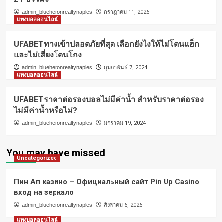
admin_blueheronrealtynaples
กรกฎาคม 11, 2026
แทงบอลออนไลน์
UFABETทางเข้าปลอดภัยที่สุด เลือกยังไงให้ไม่โดนแฮ็ก
และไม่เสี่ยงโดนโกง
admin_blueheronrealtynaples
กุมภาพันธ์ 7, 2024
แทงบอลออนไลน์
UFABETราคาต่อรองบอลไม่มีค่าน้ำ สำหรับราคาต่อรอง
ไม่มีค่าน้ำหรือไม่?
admin_blueheronrealtynaples
มกราคม 19, 2024
You may have missed
Uncategorized
Пин Ап казино – Официальный сайт Pin Up Casino
вход на зеркало
admin_blueheronrealtynaples
สิงหาคม 6, 2026
แทงบอลออนไลน์