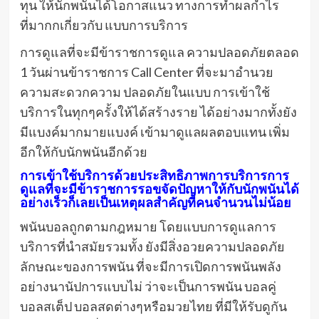
ทุน ให้นักพนันได้โอกาสแนว ทางการทำผลกำไร
ที่มากกเกี่ยวกับ แบบการบริการ
การดูแลที่จะมีข้าราชการดูแล ความปลอดภัยตลอด
1 วันผ่านข้าราชการ Call Center ที่จะมาอำนวย
ความสะดวกความ ปลอดภัยในแบบ การเข้าใช้
บริการในทุกๆครั้งให้ได้สร้างราย ได้อย่างมากทั้งยัง
มีแบงค์มากมายแบงค์ เข้ามาดูแลผลตอบแทน เพิ่ม
อีกให้กับนักพนันอีกด้วย
การเข้าใช้บริการด้วยประสิทธิภาพการบริการการ
ดูแลที่จะมีข้าราชการรอขจัดปัญหาให้กับนักพนันได้
อย่างเร็วก็เลยเป็นเหตุผลสำคัญที่คนจำนวนไม่น้อย
พนันบอลถูกตามกฎหมาย โดยแบบการดูแลการ
บริการที่นำสมัยรวมทั้ง ยังมีสิ่งอวยความปลอดภัย
ลักษณะของการพนัน ที่จะมีการเปิดการพนันพลัง
อย่างนานัปการแบบไม่ ว่าจะเป็นการพนัน บอลคู่
บอลสเต็ป บอลสดต่างๆหรือมวยไทย ที่มีให้รับดูกัน