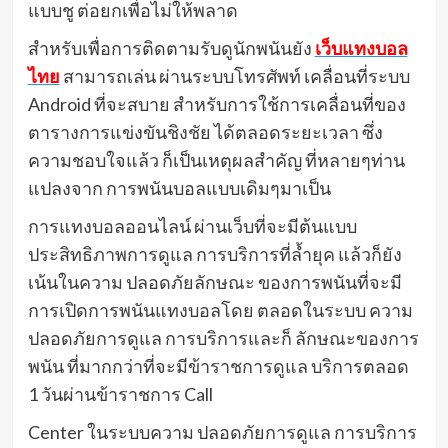
แบบชู ต่อยกเพื่อไม่ให้พลาด
สำหรับเพื่อการติดตามรับดูนักพนันยัง
เว็บแทงบอล
ไทย
สามารถเล่น ผ่านระบบโทรศัพท์ เคลื่อนที่ระบบ
Android ที่จะสบาย สำหรับการใช้การเคลื่อนที่ของ
ตารางการแข่งขันชิงชัย ได้ตลอดระยะเวลา ซึ่ง
ความชอบใจแล้ว ก็เป็นเหตุผลสำคัญ ที่หลายๆท่าน
แปลงจาก การพนันบอลแบบเดิมๆมาเป็น
การแทงบอลออนไลน์ ผ่านเว็บที่จะมีต้นแบบ
ประสิทธิภาพการดูแล การบริการที่ล้ำยุค แล้วก็ยัง
เน้นในความ ปลอดภัยลักษณะ ของการพนันที่จะมี
การเปิดการพนันแทงบอลโดย ตลอดในระบบ ความ
ปลอดภัยการดูแล การบริการและก็ ลักษณะของการ
พนัน ที่มากกว่าที่จะมีข้าราชการดูแล บริการตลอด
1 วันผ่านข้าราชการ Call
Center ในระบบความ ปลอดภัยการดูแล การบริการ