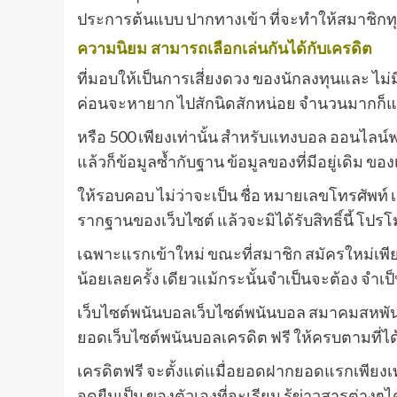
ประการต้นแบบ ปากทางเข้า ที่จะทำให้สมาชิกทุก
ความนิยม สามารถเลือกเล่นกันได้กับเครดิต
ที่มอบให้เป็นการเสี่ยงดวง ของนักลงทุนและ ไม่ม
ค่อนจะหายาก ไปสักนิดสักหน่อย จำนวนมากก็แจ
หรือ 500 เพียงเท่านั้น สำหรับแทงบอล ออนไลน์ฟร
แล้วก็ข้อมูลซ้ำกับฐาน ข้อมูลของที่มีอยู่เดิม ข
ให้รอบคอบ ไม่ว่าจะเป็น ชื่อ หมายเลขโทรศัพท์ 
รากฐานของเว็บไซต์ แล้วจะมิได้รับสิทธิ์นี้ โป
เฉพาะแรกเข้าใหม่ ขณะที่สมาชิก สมัครใหม่เพียงแค
น้อยเลยครั้ง เดียวแม้กระนั้นจำเป็นจะต้อง จำ
เว็บไซต์พนันบอลเว็บไซต์พนันบอล สมาคมสหพันธ
ยอดเว็บไซต์พนันบอลเครดิต ฟรี ให้ครบตามที่ได
เครดิตฟรี จะตั้งแต่แมื่อยอดฝากยอดแรกเพียงเ
จุดยืนเป็น ของตัวเองที่จะเรียน รู้ข่าวสารต่างๆ