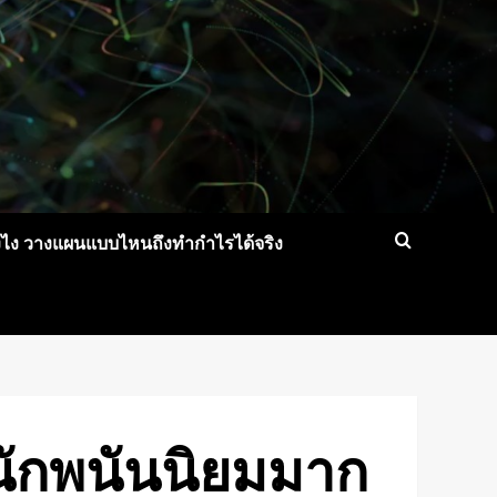
้นยังไง วางแผนแบบไหนถึงทำกำไรได้จริง
นักพนันนิยมมาก