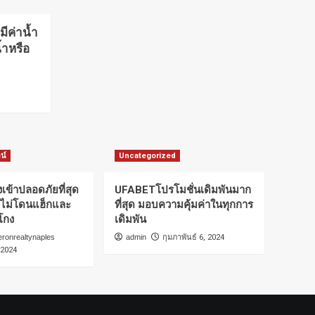
ีค่าน้ำ
้ำหรือ
น์
Uncategorized
ข้าปลอดภัยที่สุด
UFABETโปรโมชั่นเดิมพันมาก
ห้ไม่โดนแฮ็กและ
ที่สุด มอบความคุ้มค่าในทุกการ
โกง
เดิมพัน
ronrealtynaples
admin
กุมภาพันธ์ 6, 2024
 2024