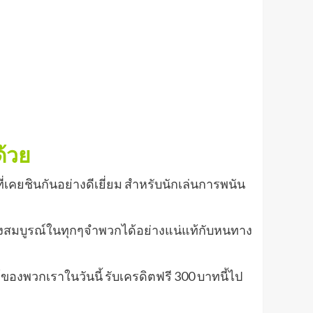
ด้วย
เคยชินกันอย่างดีเยี่ยม สำหรับนักเล่นการพนัน
ๆอย่างสมบูรณ์ในทุกๆจำพวกได้อย่างแน่แท้กับหนทาง
ของพวกเราในวันนี้ รับเครดิตฟรี 300 บาทนี้ไป