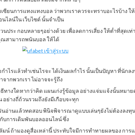
ตามเซียนการแทงแทงบอล ว่าพวกเราควรจะทราบอะไรบ้าง ให้ข้อ
อนไลน์ใน เว็บไซต์ นั้นจำเป็น
่วนประ กอบหลายๆอย่างด้วย เพื่อลดการเสี่ยง ให้ต่ำที่สุดเท่
ก่คุณสามารถพนันบอล ให้ได้
ร็จกำไรแล้วทำเช่นไรจะ ได้เงินผลกำไร นั้นเป็นปัญหา ที่นักลงท
่องมาจากพวกเรา ไม่อาจจะรู้ถึง
ิธีทางใดหากว่าคิด แผนเก่งรู้ข้อมูล อย่างแจ่มแจ้งนั้นหมาย
น อย่างถี่ถ้วนรวมถึงยังมีเกือบจะทุก
ม ฝึกฝนอ่านแล้วทดสอบ พินิจพิจารณาดูแบบเล่นๆยังไม่ต้องลง
กับการเดิมพันบอลออนไลน์ ซึ่ง
ลัมน์ ถ้ามองดูสื่อเหล่านี้ ประทับใจมีการทำทายผลของ การแข