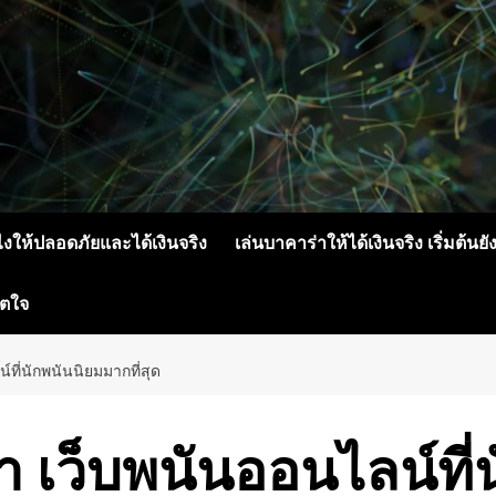
งไงให้ปลอดภัยและได้เงินจริง
เล่นบาคาร่าให้ได้เงินจริง เริ่มต
จิตใจ
ที่นักพนันนิยมมากที่สุด
 เว็บพนันออนไลน์ที่