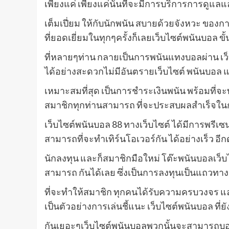
เพียงแค่ เพียงแค่นั้นที่จะมีการบริการการดูแ
เต็มเปี่ยม ให้กับนักพนัน สบายด้วยจังหวะ ขอ
ที่ยอดเยี่ยมในทุกๆครั้งก็เลยเว็บไซต์พนันบอล ขั้
ที่หลายๆท่าน กลายเป็นการพนันแทงบอลผ่าน เว็
ได้อย่างสะดวกไม่มีอันตรายเว็บไซต์ พนันบอล 
เหมาะสมที่สุด เป็นการชำระเงินพนัน พร้อมที่จะท
สมาชิกทุกท่านสามารถ ที่จะประสบผลสำเร็จในก
เว็บไซต์พนันบอล 88 ทางเว็บไซต์ ได้มีการพรีเซ
สามารถที่จะทำเทิร์นโอเวอร์กัน ได้อย่างเร็ว อีก
นักลงทุน และก็สมาชิกมือใหม่ โต๊ะพนันบอลเว็บไ
สามารถ กันได้เลย ซึ่งเป็นการลงทุนเป็นแถวทาง
ที่จะทำให้สมาชิก ทุกคนได้รับความครบวงจร และ
เป็นตัวอย่างการเล่นชี้แนะ เว็บไซต์พนันบอล ที่
กันเยอะๆเว็บไซต์พนันบอลพวกนั้นจะสามารถบอกพว