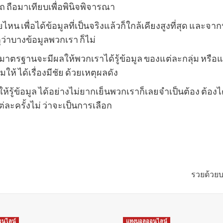
ถ ถือมาเทียบเพื่อพินิจพิจารณา
อยไหน เพื่อได้ข้อมูลที่เป็นจริงแล้วก็ใกล้เคียงสูงที่สุด และจ
ุว่าบางข้อมูลพวกเรา ก็ไม่
ตรฐานจะมีผลให้พวกเราได้รู้ข้อมูล ของแต่ละกลุ่ม หรือแม้ก
มให้ ได้เรื่องมีชัย ด้วยเหตุผลดัง
ยให้รู้ข้อมูล ได้อย่างไม่ยากเย็นพวกเราก็เลยจำเป็นต้อง ต้
ต่ละครั้งไม่ ว่าจะเป็นการเลือก
รวยด้วย
นไลน์
แทงบอลออนไลน์