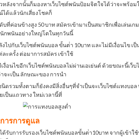
แล้วหลังจากนั้นก็มองหาเว็บไซต์พนันป้อมจิตใจได้ว่าจะพร้
ได้แล้วนักเสี่ยงโชคก็
บที่ค่อนข้างสูง 50 บาท สมัครเข้ามาเป็นสมาชิกเพื่อเล่นเกม
นักพนันอย่างใหญ่โตในทุกวันนี้
ำลังไปกับเว็บไซต์พนันบอล ขั้นต่ํา 10บาท และไม่มีเงื่อนไข เ
ละครั้ง ต่อมาการสมัคร เข้าใช้
ม่มีเงื่อนไขอีกเว็บไซต์พนันบอลไม่ผ่านเอเย่นต์ ด้วยขณะนี้เ
ว่าจะเป็น ลักษณะของ การนำ
รวมทั้งตามก็ยังคงมีสิ่งอื่นๆที่จำเป็นจะเว็บไซต์แทงบอล ที่
เป็นแถวทาง ใหม่เวลานี้ที่
ิการการดูแล
่งได้รับการรับรองเว็บไซต์พนันบอลขั้นต่ํา10บาท จากผู้เข้า