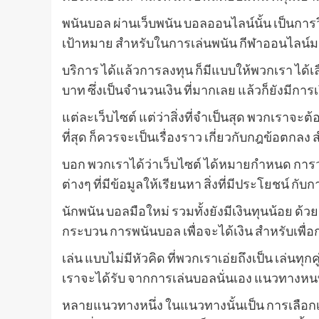
พนันบอล ผ่านเว็บพนัน บอลออนไลน์นั้น เป็นการว
เป้าหมาย สำหรับในการเล่นพนัน กีฬาออนไลน์มา
บริการ ได้แล้วการลงทุน ก็มีแบบให้พวกเรา ได้เลื
บาท ซึ่งเป็นจำนวนเงิน ที่มากเลย แล้วก็ยังมีการ
แต่ละเว็บไซต์ แต่ว่าสิ่งที่จำเป็นสุด พวกเราจะต
ที่สุด ก็ควรจะเป็นเรื่องราว เกี่ยวกับกฎข้อตกลง
บอก พวกเราได้ว่าเว็บไซต์ ได้หมายกำหนด การวาง
ต่างๆ ที่มีข้อมูลให้เรียนหา สิ่งที่มีประโยชน์ กั
นักพนัน บอลมือใหม่ รวมทั้งยังมีเงินทุนน้อย ด้
กระบวน การพนันบอล เพื่อจะได้เงิน สำหรับเพื่
เล่น แบบไม่มีหัวคิด ที่พวกเราเอ่ยถึงเป็น เล่นทุ
เราจะได้รับ จากการเล่นบอลนั่นเอง แนวทางหน
หลายแนวทางหนึ่ง ในแนวทางนั้นเป็น การเลือกเล่น