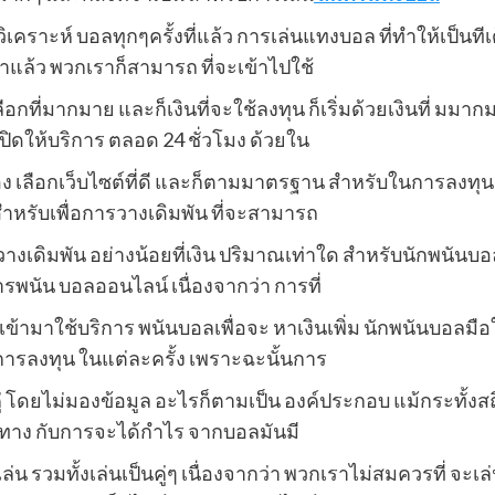
ิเคราะห์ บอลทุกๆครั้งที่แล้ว การเล่นแทงบอล ที่ทำให้เป็นท
แล้ว พวกเราก็สามารถ ที่จะเข้าไปใช้
อกที่มากมาย และก็เงินที่จะใช้ลงทุน ก็เริ่มด้วยเงินที่ มมา
เปิดให้บริการ ตลอด 24 ชั่วโมง ด้วยใน
้อง เลือกเว็บไซต์ที่ดี และก็ตามมาตรฐาน สำหรับในการลงทุน ด
 สำหรับเพื่อการวางเดิมพัน ที่จะสามารถ
เดิมพัน อย่างน้อยที่เงิน ปริมาณเท่าใด สำหรับนักพนันบอล 
บการพนัน บอลออนไลน์ เนื่องจากว่า การที่
วยเข้ามาใช้บริการ พนันบอลเพื่อจะ หาเงินเพิ่ม นักพนันบอลม
อการลงทุน ในแต่ละครั้ง เพราะฉะนั้นการ
กคู่ โดยไม่มองข้อมูล อะไรก็ตามเป็น องค์ประกอบ แม้กระทั้งสถ
ทาง กับการจะได้กำไร จากบอลมันมี
 รวมทั้งเล่นเป็นคู่ๆ เนื่องจากว่า พวกเราไม่สมควรที่ จะเล่