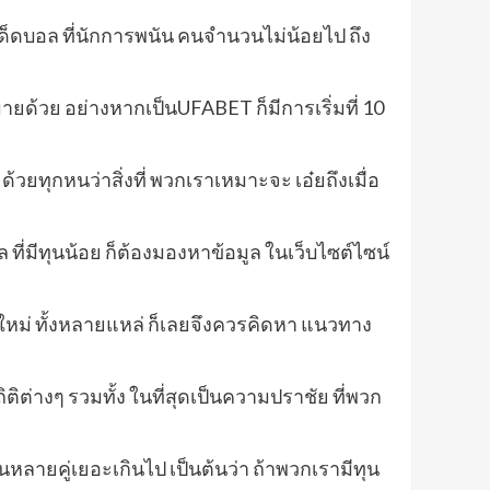
ีเด็ดบอล ที่นักการพนัน คนจำนวนไม่น้อยไป ถึง
กมายด้วย อย่างหากเป็นUFABET ก็มีการเริ่มที่ 10
้วยทุกหนว่าสิ่งที่ พวกเราเหมาะจะ เอ๋ยถึงเมื่อ
ที่มีทุนน้อย ก็ต้องมองหาข้อมูล ในเว็บไซต์ไซน์
ือใหม่ ทั้งหลายแหล่ ก็เลยจึงควรคิดหา แนวทาง
ิติต่างๆ รวมทั้ง ในที่สุดเป็นความปราชัย ที่พวก
นหลายคู่เยอะเกินไป เป็นต้นว่า ถ้าพวกเรามีทุน