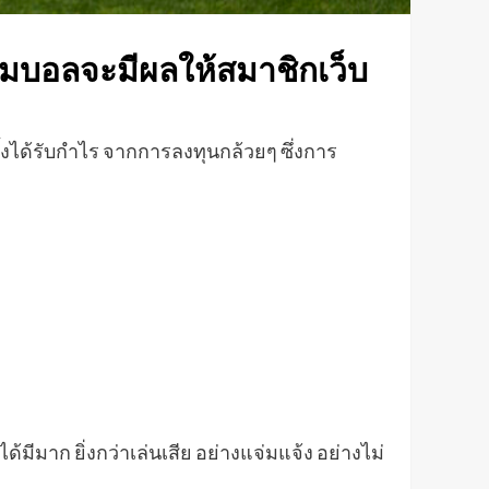
่มบอลจะมีผลให้สมาชิกเว็บ
้งได้รับกำไร จากการลงทุนกล้วยๆ ซึ่งการ
ด้มีมาก ยิ่งกว่าเล่นเสีย อย่างแจ่มแจ้ง อย่างไม่