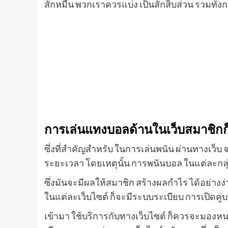
สักหมื่น พวกเราควรแบ่ง เป็นสักสิบส่วน รวมทั
การเล่นแทงบอลด้านในเว็บสมาชิก
ซึ่งที่สำคัญสำหรับ ในการเล่นพนัน ผ่านทางเว็บ 
ระยะเวลา โดยเหตุนั้น การพนันบอล ในแต่ละกลุ่
ซึ่งมันจะมีผลให้สมาชิก สร้างผลกำไร ได้อย่าง
ในแต่ละเว็บไซต์ ก็จะมีระบบระเบียบ การเปิดคู่
เข้ามา ใช้บริการกับทางเว็บไซต์ ก็ควรจะมองหนท