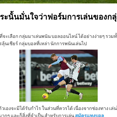
ะนั้นมั่นใจว่าฟอร์มการเล่นของกลุ
่จะเลือก กลุ่มมาเล่นพนัน บอลออนไลน์ ได้อย่างง่ายๆ รวมทั
ลุ้นเชียร์ กลุ่มบอลที่เหล่า นักการพนันเล่นไป
ัวเองจะมิได้รับกำไร ในส่วนที่ควรได้ เนื่องจากช่องทาง เล่นไ
ามากๆ และก็สิ่งที่จำเป็น สำหรับการเล่น
สมัครแทงบอล