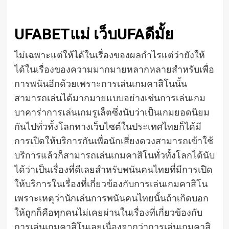
UFABETแม่ เว็บUFAดีมั้ย
ไม่เฉพาะแต่ให้ได้ในเรื่องของผลกำไรแต่ว่ายังให้
ได้ในเรื่องของความมากมายหลากหลายสำหรับเพื่อ
การพนันอีกด้วยเพราะการเล่นเกมคาสิโนนั้น
สามารถเล่นได้มากมายแบบอย่างเช่นการเล่นเกม
บาคาร่าการเล่นเกมรูเล็ตซึ่งนับว่าเป็นเกมยอดนิยม
กันไปทั่วทั้งโลกทางเว็บไซต์ในประเทศไทยก็ได้มี
การเปิดให้บริการกันเพื่อนักเสี่ยงดวงสามารถเข้าใช้
บริการแล้วก็สามารถเล่นเกมคาสิโนทั่วทั้งโลกได้นับ
ได้ว่าเป็นเรื่องที่ดีเลยสำหรับพนันคนไทยที่มีการเปิด
ให้บริการในเรื่องที่เกี่ยวข้องกับการเล่นเกมคาสิโน
เพราะเหตุว่านักเล่นการพนันคนไทยนั้นถ้าเกิดบอก
ให้ถูกก็คือทุกคนไม่เคยผ่านในเรื่องที่เกี่ยวข้องกับ
การเล่นเกมคาสิโนเลยเนื่องจากว่าการเล่นเกมคาสิ