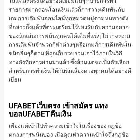
ในแต่ละครั้งได้อย่างดีเยี่ยมแน่ๆ กับวิธีการทำ
รายการฝากถอนโอนเงินแล้วก็การวางเดิมพัน กับ
เกมการเดิมพันออนไลน์ทุกหมวดหมู่ตามหนทางดัง
ที่กล่าวถึงแล้วที่ตระเตรียมไว้รองรับ กับความอยาก
ของนักเล่นการพนันทุกคนได้เต็มที่แน่ๆ ไม่ว่าจะเกม
การเดิมพันจำพวกกีฬาต่างๆหรือเกมส์การเดิมพันใน
ชนิดอื่นๆก็ตาม ที่ถูกเก็บรวบรวมเอาไว้ภายในวิถี
ทางดังที่กล่าวผ่านมาแล้ว ซึ่งล้วนแต่จะเป็นตัวเลือก
สำหรับการทำเงิน ให้กับนักเสี่ยงดวงทุกคนได้อย่างดี
เยี่ยม
UFABETเว็บตรง เข้าสมัคร แทง
บอลUFABETคืนเงิน
เพียงแต่เข้าไปทำความเข้าใจในเรื่องของ กฎข้อ
ตกลงการพนันบอล เมื่อคุณทำความเข้าใจถึงกฎข้อ