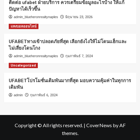
ติดต่อ ufabet ฝ่ายบริการ ควรเตรียมข้อมูลอะไรบ้าง ให้แก้
ปัญหาได้เร็วขึ้น
admin_blueheronrealtynaples
มิถุนายน 23, 2026
แทงบอลออนไลน์
UFABETทางเข้าปลอดภัยที่สุด เลือกยังไงให้ไม่โดนแฮ็กและ
ไม่เสี่ยงโดนโกง
admin_blueheronrealtynaples
กุมภาพันธ์ 7, 2024
Uncategorized
UFABETโปรโมชั่นเดิมพันมากที่สุด มอบความคุ้มค่าในทุกการ
เดิมพัน
admin
กุมภาพันธ์ 6, 2024
Copyright © All rights reserved.
|
CoverNews
by AF
themes.