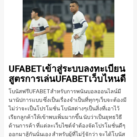
UFABETเข้าสู่ระบบลงทะเบียน
สูตรการเล่นUFABETเว็บไหนดี
โบนัสฟรีUFABETสำหรับการพนันบอลออนไลน์มี
นานัปการแบบ ซึ่งเป็นเรื่องจำเป็นที่ทุกๆเว็บจะต้องมี
ไม่ว่าจะเป็นโปรโมชั่น โบนัสต่างๆเป็นสิ่งที่เอาไว้
เรียกลูกค้าให้เข้าพบเพิ่มมากขึ้น นับว่าเป็นยุทธวิธี
ด้านการค้า ที่แต่ละเว็บไซต์จำต้องจัดโปรโมชั่นดีๆ
ออกมาสู้กันนั่นเอง สำหรับผู้ที่ไม่รู้จักว่า จะได้โบนัส