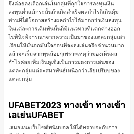
จึงค่อยลงเลือกเล่นในกลุ่มที่ถูกใจการลงทุนเงิน
ลงทุนต่ำแม้กระนั้นถ้าเกิดสำเร็จผลกำไรก็เกินคุ้ม
ท่านที่ได้โอกาสสร้างผลกำไรได้มากกว่าเงินลงทุน
ในแต่ละการเดิมพันนั้นก็มีแนวทางที่แตกต่างออก
ไปพินิจพิจารณาจากความเป็นมาของแต่ละกลุ่มเล่า
เรียนให้มั่นอกมั่นใจก่อนที่จะลงเล่นจริง จำนวนมาก
แล้วจะเริ่มจากทุนน้อยๆเพราะเหตุว่ามองเห็นผล
กำไรค่อยเพิ่มเงินดูเชิงเป็นการมองการเล่นของ
แต่ละกลุ่มแต่ละสมาพันธ์เหนือกว่าเสียเปรียบของ
แต่ละกลุ่ม
UFABET2023 ทางเข้า ทางเข้า
เอเย่นUFABET
เสนอแนะเว็บไซต์พนันบอล ให้ได้ทราบจะกับการ