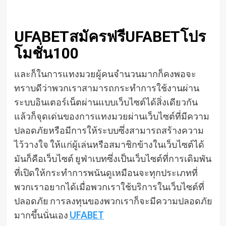
UFABETสมัครฟรีUFABETโปร
โมชั่น100
และก็ในการแทงมวยผู้คนจำนวนมากก็คงพอจะ
ทราบดีว่าพวกเราสามารถกระทำการใช้งานผ่าน
ระบบอินเตอร์เน็ตผ่านแบบเว็บไซต์ได้สิ่งเดียวกัน
แล้วก็จุดเด่นของการแทงมวยผ่านเว็บไซต์ที่มีความ
ปลอดภัยหรือมีการให้ระบบซึ่งสามารถสร้างความ
ไว้วางใจ ให้แก่ผู้เล่นหรือสมาชิกข้างในเว็บไซต์ได้
มันก็คือเว็บไซต์ ยูฟ่าเบทซึ่งเป็นเว็บไซต์ที่การเดิมพัน
ที่เปิดให้กระทำการพนันดูเหมือนจะทุกประเภทที่
พวกเราอยากได้เมื่อพวกเราใช้บริการในเว็บไซต์ที่
ปลอดภัย การลงทุนของพวกเราก็จะมีความปลอดภัย
มากขึ้นนั่นเอง
UFABET