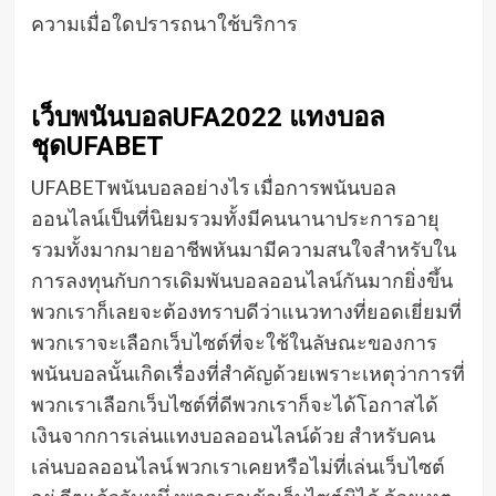
ความเมื่อใดปรารถนาใช้บริการ
เว็บพนันบอลUFA2022 แทงบอล
ชุดUFABET
UFABETพนันบอลอย่างไร เมื่อการพนันบอล
ออนไลน์เป็นที่นิยมรวมทั้งมีคนนานาประการอายุ
รวมทั้งมากมายอาชีพหันมามีความสนใจสำหรับใน
การลงทุนกับการเดิมพันบอลออนไลน์กันมากยิ่งขึ้น
พวกเราก็เลยจะต้องทราบดีว่าแนวทางที่ยอดเยี่ยมที่
พวกเราจะเลือกเว็บไซต์ที่จะใช้ในลัษณะของการ
พนันบอลนั้นเกิดเรื่องที่สำคัญด้วยเพราะเหตุว่าการที่
พวกเราเลือกเว็บไซต์ที่ดีพวกเราก็จะได้โอกาสได้
เงินจากการเล่นแทงบอลออนไลน์ด้วย สำหรับคน
เล่นบอลออนไลน์ พวกเราเคยหรือไม่ที่เล่นเว็บไซต์