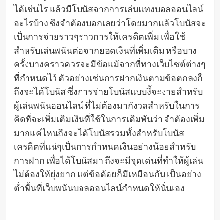
ได้เช่นไร แล้วมีโบนัสจากการเล่นแทงบอลออนไลน์
อะไรบ้าง ซึ่งจำต้องบอกเลยว่าโดยมากแล้วโบนัสจะ
เป็นการจ่ายราวๆราวการให้เครดิตเพิ่ม เพื่อใช้
สำหรับเล่นพนันต่อจากยอดเงินที่เพิ่มเติม หรือบาง
ครั้งบางคราวควรจะมีข้อแม้จากที่ทางเว็บไซต์ต่างๆ
ที่กำหนดไว้ ตัวอย่างเช่นการฝากเงินตามข้อตกลงก็
ถึงจะได้โบนัส ซึ่งการจ่ายโบนัสแบบงี้จะง่ายสำหรับ
ผู้เล่นพนันออนไลน์ ที่ไม่ต้องมากังวลสำหรับในการ
คิดที่จะเพิ่มเติมเงินที่ใช้ในการเดิมพันว่า จำต้องเพิ่ม
มากแค่ไหนถึงจะได้โบนัสรวมทั้งสำหรับโบนัส
เครดิตที่แน่ๆเป็นการกำหนดเงินอย่างน้อยสำหรับ
การฝาก เพื่อได้โบนัสมา ถึงจะมีจุดเด่นที่ทำให้ผู้เล่น
ไม่ต้องให้ยุ่งยาก แต่ข้อด้อยก็มีเหมือนกัน เป็นอย่าง
ต่ำพื้นที่เว็บพนันบอลออนไลน์กำหนดให้นั่นเอง