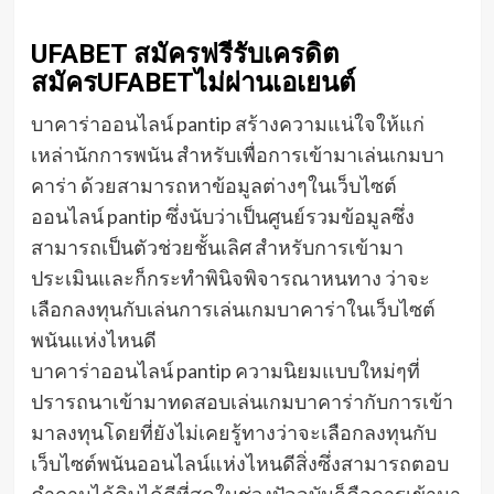
UFABET สมัครฟรีรับเครดิต
สมัครUFABETไม่ผ่านเอเยนต์
บาคาร่าออนไลน์ pantip สร้างความแน่ใจให้แก่
เหล่านักการพนัน สำหรับเพื่อการเข้ามาเล่นเกมบา
คาร่า ด้วยสามารถหาข้อมูลต่างๆในเว็บไซต์
ออนไลน์ pantip ซึ่งนับว่าเป็นศูนย์รวมข้อมูลซึ่ง
สามารถเป็นตัวช่วยชั้นเลิศ สำหรับการเข้ามา
ประเมินและก็กระทำพินิจพิจารณาหนทาง ว่าจะ
เลือกลงทุนกับเล่นการเล่นเกมบาคาร่าในเว็บไซต์
พนันแห่งไหนดี
บาคาร่าออนไลน์ pantip ความนิยมแบบใหม่ๆที่
ปรารถนาเข้ามาทดสอบเล่นเกมบาคาร่ากับการเข้า
มาลงทุนโดยที่ยังไม่เคยรู้ทางว่าจะเลือกลงทุนกับ
เว็บไซต์พนันออนไลน์แห่งไหนดีสิ่งซึ่งสามารถตอบ