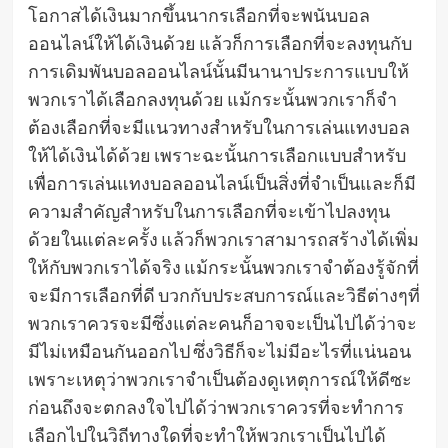
โอกาสได้เงินมากขึ้นนากรเลือกที่จะพนันบอล
ออนไลน์ให้ได้เงินด้วย แล้วก็การเลือกที่จะลงทุนกับ
การเดิมพันบอลออนไลน์นั้นมีนานาประการแบบให้
พวกเราได้เลือกลงทุนด้วย แม้กระนั้นพวกเราก็จำ
ต้องเลือกที่จะมีแนวทางสำหรับในการเล่นแทงบอล
ให้ได้เงินได้ด้วย เพราะฉะนั้นการเลือกแบบสำหรับ
เพื่อการเล่นแทงบอลออนไลน์เป็นสิ่งที่จำเป็นและก็มี
ความสำคัญสำหรับในการเลือกที่จะเข้าไปลงทุน
ด้วยในแต่ละครั้ง แล้วก็พวกเราสามารถสร้างได้เพิ่ม
ให้กับพวกเราได้จริง แม้กระนั้นพวกเราจำต้องรู้จักที่
จะมีการเลือกที่ดี บวกกับประสบการณ์และวิธีต่างๆที่
พวกเราควรจะมีซึ่งแต่ละคนก็อาจจะเป็นไปได้ว่าจะ
มีไม่เหมือนกันออกไป ซึ่งวิธีก็จะไม่มีอะไรที่แน่นอน
เพราะเหตุว่าพวกเราจำเป็นต้องดูเหตุการณ์ให้ดีซะ
ก่อนถึงจะตกลงใจไปได้ว่าพวกเราควรที่จะทำการ
เลือกไปในวิถีทางใดที่จะทำให้พวกเราเป็นไปได้