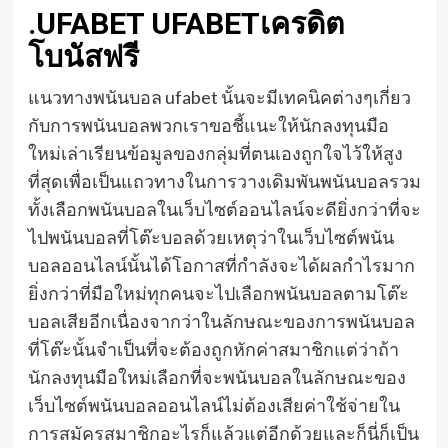
.UFABET UFABETเครดิต
โบนัสฟรี
แนวทางพนันบอล ufabet นั้นจะมีเทคนิคต่างๆเกี่ยว
กับการพนันบอลพวกเราขอชี้แนะให้นักลงทุนมือ
ใหม่เล่าเรียนข้อมูลของกลุ่มที่ตนเองถูกใจไว้ให้สูง
ที่สุดเพื่อเป็นแถวทางในการวางเดิมพันพนันบอลรวม
ทั้งเลือกพนันบอลในเว็บไซต์ออนไลน์จะดียิ่งกว่าที่จะ
ไปพนันบอลที่โต๊ะบอลด้วยเหตุว่าในเว็บไซต์พนัน
บอลออนไลน์นั้นได้โอกาสที่กำลังจะได้ผลกำไรมาก
ยิ่งกว่าที่มือใหม่ทุกคนจะไปเลือกพนันบอลตามโต๊ะ
บอลเสียอีกเนื่องจากว่าในลักษณะของการพนันบอล
ที่โต๊ะนั้นจำเป็นที่จะต้องถูกหักค่าสมาชิกแต่ว่าถ้า
นักลงทุนมือใหม่เลือกที่จะพนันบอลในลักษณะของ
เว็บไซต์พนันบอลออนไลน์ไม่ต้องเสียค่าใช้จ่ายใน
การสมัครสมาชิกอะไรก็แล้วแต่อีกด้วยและก็นี่ก็เป็น