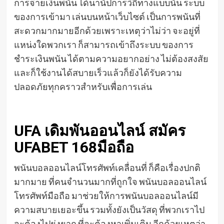
การจ่ายเงินพนัน ได้นานัปการวิถีทางแบบนั้น ระบบ
ของการเข้ามา เล่นบนหน้าเว็บไซต์ เป็นการพนันที่
สะดวกมากมายอีกด้วยเพราะเหตุว่าไม่ว่า จะอยู่ที่
แหน่งใดพวกเรา ก็สามารถเข้าถึงระบบ ของการ
ชำระเงินพนัน ได้ตามความอยากอย่าง ไม่ต้องสงสัย
และก็ใช้งานได้สบายเร็วแล้วก็ยังได้รับความ
ปลอดภัยทุกคราวสำหรับเพื่อการเล่น
UFA เดิมพันออนไลน์ สมัคร
UFABET 168มือถือ
พนันบอลออนไลน์โทรศัพท์เคลื่อนที่ ก็คือเรื่องปกติ
มากมาย ที่คนจำนวนมากที่ถูกใจ พนันบอลออนไลน์
โทรศัพท์มือถือ มาช่วยให้การพนันบอลออนไลน์มี
ความสบายเยอะขึ้น รวมทั้งยังเป็นวัสดุ ที่พวกเราไป
จะต้องไปยุ่งยาก ที่จะต้องหาเพิ่มเติม อีกด้วยเหตุว่า