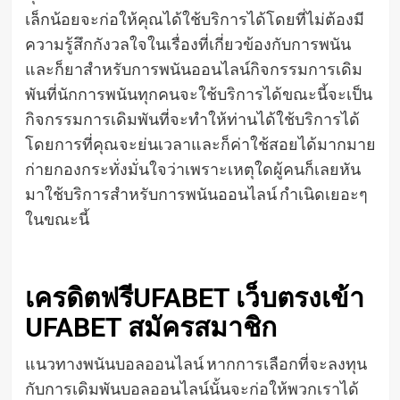
เล็กน้อยจะก่อให้คุณได้ใช้บริการได้โดยที่ไม่ต้องมี
ความรู้สึกกังวลใจในเรื่องที่เกี่ยวข้องกับการพนัน
และก็ยาสำหรับการพนันออนไลน์กิจกรรมการเดิม
พันที่นักการพนันทุกคนจะใช้บริการได้ขณะนี้จะเป็น
กิจกรรมการเดิมพันที่จะทำให้ท่านได้ใช้บริการได้
โดยการที่คุณจะย่นเวลาและก็ค่าใช้สอยได้มากมาย
ก่ายกองกระทั่งมั่นใจว่าเพราะเหตุใดผู้คนก็เลยหัน
มาใช้บริการสำหรับการพนันออนไลน์ กำเนิดเยอะๆ
ในขณะนี้
เครดิตฟรีUFABET เว็บตรงเข้า
UFABET สมัครสมาชิก
แนวทางพนันบอลออนไลน์ หากการเลือกที่จะลงทุน
กับการเดิมพันบอลออนไลน์นั้นจะก่อให้พวกเราได้