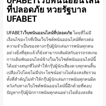
UFABETเว็บพนันออนไลน์
ที่ปลอดภัย หวยรัฐบาล
UFABET
UFABETเว็บพนันออนไลน์ที่ปลอดภัย
โดยที่ไม่มี
เงื่อนไขอะไรที่เป็นเว็บไซต์พนันออนไลน์ที่ตรงต่อ
ความจำเป็นของทางกรุ๊ปผู้นักเล่นการพนันทุกคน
อย่างยิ่งที่สุดแล้วก็ยังสามารถสัมผัสกับอรรถรสเกม
การเดิมพันออนไลน์ข้างในเว็บไซต์พนันออนไลน์นี้
ได้อย่างสนุกที่ไม่ทำให้กรุ๊ปผู้นักเสี่ยงดวงทุกคนสิ้น
เปลืองไปโดยไม่มีประโยชน์อย่างไม่ต้องสงสัยรวม
ทั้งที่สำคัญไม่ทำให้กรุ๊ปผู้นักเล่นการพนันทุกคนผิด
หวังกับทางเว็บไซต์พนันออนไลน์นี้อีกด้วยที่ตอบ
ปัญหากรุ๊ปผู้นักการพนันทุกคนอย่างไม่ต้องสงสัย