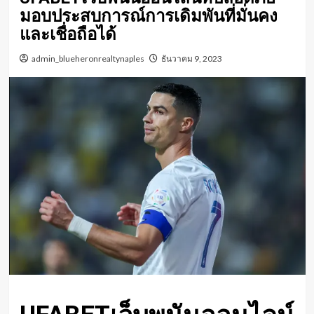
มอบประสบการณ์การเดิมพันที่มั่นคง
และเชื่อถือได้
admin_blueheronrealtynaples
ธันวาคม 9, 2023