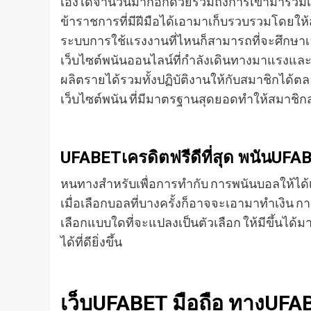
เองได้จำนวนมากอีกด้วยรวมถึงการเข้ามาร่วมเล่
ข้าราชการที่มีฝีมือได้เอามาเก็บรวบรวมโดยให้ส
ระบบการใช้แรงงานที่ไหนก็สามารถที่จะศึกษาเล่
เว็บไซต์พนันออนไลน์ที่กำลังเดินทางมาแรงและ
ผลิตรายได้รวมทั้งปฏิบัติงานให้กับสมาชิกได้
เว็บไซต์พนัน ที่มีมาตรฐานสุดยอดทำให้สมาช
UFABETเครดิตฟรีดีที่สุด พนันUFAB
หนทางสำหรับเพื่อการทำกับ การพนันบอลให้ได้เง
เมื่อเลือกบอลที่บางครั้งก็อาจจะเอามาทำเงิน การต
เลือกแบบใดที่จะแปลงเป็นตัวเลือก ให้มีขึ้นได้มา
ได้ที่ดียิ่งขึ้น
เว็บUFABET มือถือ ทางUFA