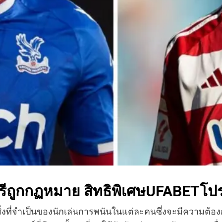
ีถูกกฏหมาย
สิทธิพิเศษUFABETโปร
่งที่จำเป็นของนักเล่นการพนันในแต่ละคนซึ่งจะมีความต้องก