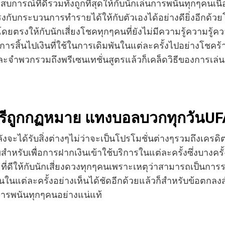
บการณ์ที่ดีรวมทั้งถูกที่สุดให้กับนักเล่นการพนันทุกๆคนเนื
บกระบวนการทำรายได้ให้กับตัวเองได้อย่างดียิ่งอีกด้วยโดย
์โดยตรงให้กับนักเสี่ยงโชคทุกๆคนที่ยังไม่มีความรู้ความร
รสิ้นไปเงินที่ใช้ในการเดิมพันในแต่ละครั้งไปอย่างโชคร้าย
ละจำพวกรวมถึงพรีเซนเทชั่นสูตรแล้วก็เคล็ดวิธีของการเล่น
ีถูกกฏหมาย
แทงบอลบวกทุกวันU
ำลังจะได้รับสิ่งต่างๆไม่ว่าจะเป็นโปรโมชั่นต่างๆรวมถึงเครด
นไขสำหรับเพื่อการฝากเงินเข้าใช้บริการในแต่ละครั้งซึ่งบาง
ะที่ดีให้กับนักเสี่ยงดวงทุกๆคนเพราะเหตุว่าสามารถเป็นการระ
แต่ละครั้งอย่างเห็นได้ชัดอีกด้วยแล้วก็สำหรับข้อตกลงสำหร
นการพนันทุกๆคนอย่างแน่แท้