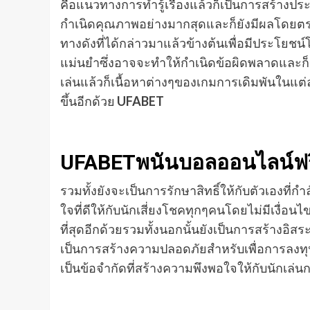
คือแนวทางการทำรู้เรื่องแล้วก็เป็นการสร้างประส
กำเนิดคุณภาพอย่างมากสุดและก็ยังมีผลโดยตรงกั
ทางดังที่ได้กล่าวมาแล้วข้างต้นเพื่อมีประโยชน
แม่นยำซึ่งอาจจะทำให้กำเนิดข้อผิดพลาดและก็กา
เล่นแล้วก็เนื้อหาต่างๆของเกมการเดิมพันในแต่
ขึ้นอีกด้วย
UFABET
UFABETพนันบอลออนไลน์ฟร
รวมทั้งยังจะเป็นการรักษาสิทธิ์ให้กับตัวเองที่ก
ใจที่ดีให้กับนักเสี่ยงโชคทุกๆคนโดยไม่มีเงื่อ
ที่สุดอีกด้วยรวมทั้งนอกนั้นยังเป็นการสร้างอิสร
เป็นการสร้างความปลอดภัยสำหรับเพื่อการลงทุนใน
เป็นข้อจำกัดที่สร้างความพึงพอใจให้กับนักเล่