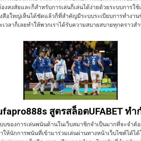
่ต้องสงสัยและก็สำหรับการเล่นก็เล่นได้ง่ายด้วยระบบการใช้
ังสือใหญ่เห็นได้ชัดแล้วก็ที่สำคัญมีระบบระเบียบการทำงาน
ยะเวลาก็เลยทำให้พวกเราได้รับความสบายสบายทุกคราวสำหร
์ufapro888s สูตรสล็อตUFABET ทำ
บบของการเล่นพนันด้านในเว็บสมาชิกจำเป็นมากที่จะจำต้อ
ทำให้นักการพนันที่เข้ามาร่วมเล่นผ่านทางหน้าเว็บไซต์ได้