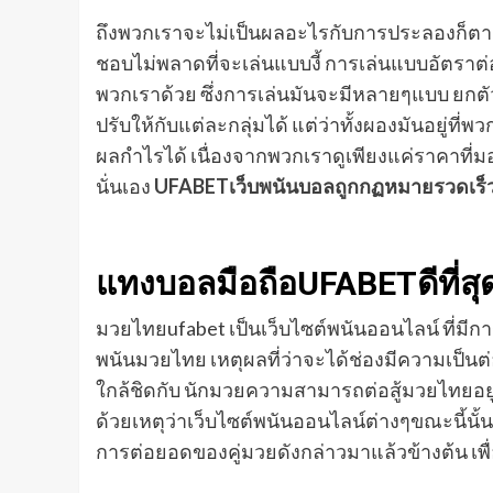
ถึงพวกเราจะไม่เป็นผลอะไรกับการประลองก็ตา
ชอบไม่พลาดที่จะเล่นแบบงี้ การเล่นแบบอัตราต่อร
พวกเราด้วย ซึ่งการเล่นมันจะมีหลายๆแบบ ยกตัว
ปรับให้กับแต่ละกลุ่มได้ แต่ว่าทั้งผองมันอยู่ที
ผลกำไรได้ เนื่องจากพวกเราดูเพียงแค่ราคาที่มอ
นั่นเอง
UFABETเว็บพนันบอลถูกกฏหมายรวดเร็วท
แทงบอลมือถือUFABETดีที่
มวยไทยufabet เป็นเว็บไซต์พนันออนไลน์ ที่มีก
พนันมวยไทย เหตุผลที่ว่าจะได้ช่องมีความเป็น
ใกล้ชิดกับ นักมวยความสามารถต่อสู้มวยไทยอยู่
ด้วยเหตุว่าเว็บไซต์พนันออนไลน์ต่างๆขณะนี้น
การต่อยอดของคู่มวยดังกล่าวมาแล้วข้างต้น เพื่