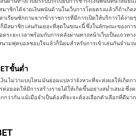
นผ่านทางเว็บมีระบบระเบียบการชำระเงินพนันที่นำสมัยแล้ว
มาชิกได้จ่ายเงินพนันด้านในเว็บการโดยตรงแล้วก็ถ้าเกิดสมา
าเรียนซักถามจากข้าราชการที่มีการเปิดให้บริการได้ง่ายๆ
ก็มีสมาชิก เล่นกันเยอะที่สุดในขณะนี้ ซึ่งในลักษณะของก
ตลอดระยะเวลาพร้อมกับการคลังผ่านทางหน้าเว็บเป็นแถวทางใ
ิกสนามฟุตบอลชอบใจแล้วก็นิยมสำหรับการเข้าเล่นกันจำน
ETขั้นต่ำ
ิน ไม่ว่าแบบไหน มันย่อมแปลว่าจังหวะที่จะส่งผลให้เกิดกา
่อยอดให้มีการสร้างรายได้ให้เกิดขึ้นอย่างสม่ำเสมอ ซึ่งความน
กกว่ากัน แม้เมื่อจำเป็นต้องที่จะจะต้องเลือกตัวเลือกที่ดีมาก
BET