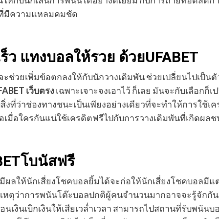
ห้กับนักเล่นการพนันได้อย่างดีเยี่ยม กับการถ่ายทอดสดการเ
ือที่มีความแหลมคมชัด
เร็ว แทงบอลให้รวย ด้วยUFABET
จะช่วยเพิ่มข้อตกลงให้กับนักวางเดิมพัน ช่วยเปลี่ยนไปเป็นต
FABET เว็บตรง
เฉพาะเจาะจงเอาไว้ ก็เลย มันจะกับเลือกก็เ
งที่ว่าช่องทางชนะเป็นเพียงอย่างเดียวที่จะทำให้การใช้เค
 หรือเมื่อใครกันแน่ใช้เครดิตฟรีไปกับการวางเดิมพันที่เกิด
ETโบนัสฟรี
ะมีผลให้นักเสี่ยงโชคบอลยิ้มได้จะก่อให้นักเสี่ยงโชคบอลมีแ
ุว่าการพนันโต๊ะบอลปกติผู้คนจำนวนมากอาจจะรู้จักกันดีอย
เงินเบิกเงินให้เสียเวล่ำเวลา สามารถไปสถานที่รับพนันบอลแ