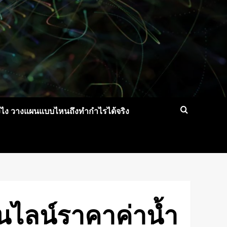
้นยังไง วางแผนแบบไหนถึงทำกำไรได้จริง
นไลน์ราคาค่าน้ำ