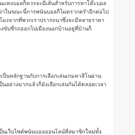
ะเล่นแทงบอลก็ควรจะมีเส้นสำหรับการหาโต๊ะบอล
แต่ว่าในขณะนี้การพนันบอลก็ไม่ตรากตรำอีกต่อไป
่วโมงจากที่พวกเราปรารถนาซึ่งจะมีหลายราคา
ขับขี่รถออกไปเมืองนอกบ้านอยู่ที่บ้านก็
วามเป็นหลักฐานกับการเลือกเล่นเกมคาสิโนผ่าน
ป็นอย่างมากแล้วก็ยังเลือกเล่นกันได้ตลอดเวลา
เป็นเว็บไซต์พนันบอลออนไลน์ที่สมาชิกใหม่ทั้ง