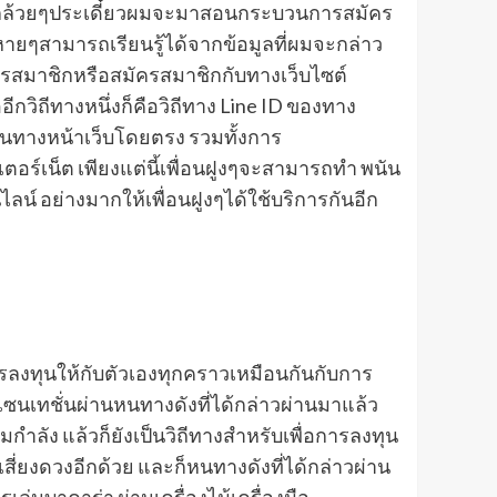
ป็นกล้วยๆประเดี๋ยวผมจะมาสอนกระบวนการสมัคร
ายๆสามารถเรียนรู้ได้จากข้อมูลที่ผมจะกล่าว
สมัครสมาชิกหรือสมัครสมาชิกกับทางเว็บไซต์
วิถีทางหนึ่งก็คือวิถีทาง Line ID ของทาง
รผ่านทางหน้าเว็บโดยตรง รวมทั้งการ
ตอร์เน็ต เพียงแต่นี้เพื่อนฝูงๆจะสามารถทำ พนัน
์ อย่างมากให้เพื่อนฝูงๆได้ใช้บริการกันอีก
ารลงทุนให้กับตัวเองทุกคราวเหมือนกันกับการ
พรีเซนเทชั่นผ่านหนทางดังที่ได้กล่าวผ่านมาแล้ว
กำลัง แล้วก็ยังเป็นวิถีทางสำหรับเพื่อการลงทุน
่ยงดวงอีกด้วย และก็หนทางดังที่ได้กล่าวผ่าน