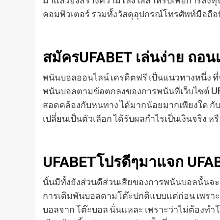
มาแล้วยังสร้างความโล่งใสสำหรับเพื่อการลงทุนใ
คอมพิวเตอร์ รวมทั้งวัสดุอุปกรณ์โทรศัพท์มือถ
สมัครUFABET เล่นง่าย ถอน
พนันบอลออนไลน์ เครดิตฟรี เป็นแนวทางหนึ่ง ที่
พนันบอลตามข้อตกลงของการพนันที่เว็บไซต์
U
สอดคล้องกับหนทาง ได้มากน้อยมากเพียงใด กับสิ่
เปลี่ยนเป็นตัวเลือก ได้รับผลกำไรเป็นเงินจริง
UFABETโปรดีๆมาแจก UFAB
นั้นมีทั้งยังส่วนดีส่วนเสียของการพนันบอลนั้นจ
การเดิมพันบอลตามโต๊ะปกติแบบแต่ก่อน เพราะเหต
บอลจาก โต๊ะบอล นั่นแหละ เพราะว่าไม่ต้องทำโอน