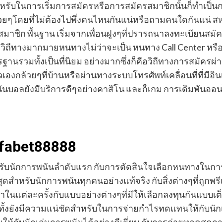
ยสำหรับในการเริ่มการสมัครหรือการสมัครสมาชิกนั้นก็ทำเ
ยๆโดยที่ไม่ต้องไปพึ่งคนไหนกันแน่หรือถามคนใดกันแน่ สห
ัครสมาชิก พื้นฐาน เริ่มจากเพื่อนฝูงๆที่ปรารถนาลงทะเบียน
ีทางมากมายหนทางไม่ว่าจะเป็น หนทาง Call Center หรืออีก
าตรฐานรวมทั้งเป็นที่นิยม อย่างมากซึ่งก็คือวิถีทางการสมัค
กล้วยๆที่บ้านหรือผ่านทางระบบโทรศัพท์เคลื่อนที่ที่มีอินเ
บอลยังมีบริการดีๆอย่างคาสิโน และก็เกม การเดิมพันออนไลน
ufabet88888
็นสำหรับนักการพนันลำดับแรก กับการตัดสินใจเลือกหนทางในก
ที่สุดสำหรับนักการพนันทุกคนอย่างแท้จริง กับสิ่งต่างๆที่ถูก
ในแต่ละครั้งกับแบบอย่างต่างๆที่มีให้เลือกลงทุนกันแบบเต็ม
ั้งยังมีความแน่ชัดสำหรับในการจ่ายกำไรทดแทนให้กับนักเสี