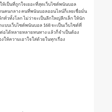
ป็นที่ถูกใจเยอะที่สุดเว็บไซต์พนันบอล
่านคนกลาง คนที่พนันบอลออนไลน์ก็เลยเชื่อมั่น
่วทั้งโลก ไม่ว่าจะเป็นลีกใหญ่ลีกเล็ก ให้นัก
บเว็บไซต์พนันบอล 168 จะเป็นเว็บไซต์ที่
ิดต่อได้หลายหลายหนทาง แล้วก็จำเป็นต้อง
องให้ความเอาใจใส่ด้วยในทุกเรื่อง