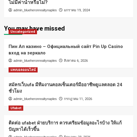
ไม่มีค่าน้ำหรือไม่?
admin_blueheronrealtynaples
มกราคม 19, 2024
You may have missed
Uncategorized
Пин Ап казино – Официальный сайт Pin Up Casino
вход на зеркало
admin_blueheronrealtynaples
สิงหาคม 6, 2026
แทงบอลออนไลน์
สมัครเว็บufa มีทีมงานคอลเซ็นเตอร์มืออาชีพดูแลตลอด 24
ชั่วโมง
admin_blueheronrealtynaples
กรกฎาคม 11, 2026
Ufabet
ติดต่อ ufabet ฝ่ายบริการ ควรเตรียมข้อมูลอะไรบ้าง ให้แก้
ปัญหาได้เร็วขึ้น
admin_blueheronrealtynaples