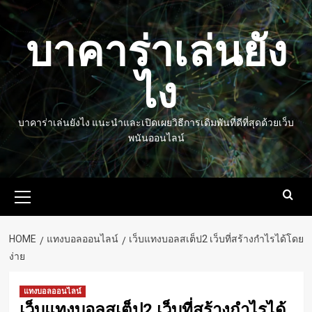
Skip
to
บาคาร่าเล่นยัง
content
ไง
บาคาร่าเล่นยังไง แนะนำและเปิดเผยวิธีการเดิมพันที่ดีที่สุดด้วยเว็บ
พนันออนไลน์
Primary
Menu
HOME
แทงบอลออนไลน์
เว็บแทงบอลสเต็ป2 เว็บที่สร้างกำไรได้โดย
ง่าย
แทงบอลออนไลน์
เว็บแทงบอลสเต็ป2 เว็บที่สร้างกำไรได้