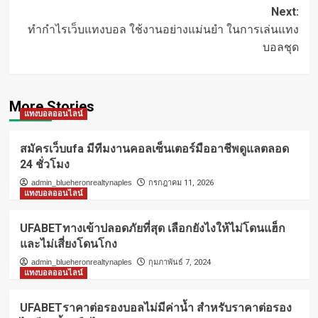
Next:
ทำกำไรเว็บแทงบอล ใช้งานอย่างแม่นยำ ในการเล่นแทง
บอลชุด
More Stories
แทงบอลออนไลน์
สมัครเว็บufa มีทีมงานคอลเซ็นเตอร์มืออาชีพดูแลตลอด
24 ชั่วโมง
admin_blueheronrealtynaples
กรกฎาคม 11, 2026
แทงบอลออนไลน์
UFABETทางเข้าปลอดภัยที่สุด เลือกยังไงให้ไม่โดนแฮ็ก
และไม่เสี่ยงโดนโกง
admin_blueheronrealtynaples
กุมภาพันธ์ 7, 2024
แทงบอลออนไลน์
UFABETราคาต่อรองบอลไม่มีค่าน้ำ สำหรับราคาต่อรอง