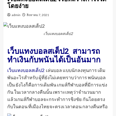
โดยง่าย
admin
สิงหาคม 7, 2021
เว็บแทงบอลสเต็ป2
เว็บแทงบอลสเต็ป2 สามารถ
ทำเงินกับพนันได้เป็นอันมาก
เว็บแทงบอลสเต็ป2
เล่นบอล แบบนักลงทุนการ เดิม
พันอะไรสำหรับ ผู้ที่ยังไม่เคยทราบว่าการ พนันบอล
เป็น ยังไงก็คือการเดิมพัน เกมส์กีฬาบอลที่มีการแข่ง
กัน ในเวลากลางคืนนั้น เพราะเหตุว่าจำนวนมาก
แล้วเกมส์กีฬาบอลจะกระทำการชิงชัย กันโดยตรง
กับในตอน ที่เมืองไทยจะตรงเวลาตอน กลางคืนหรือ