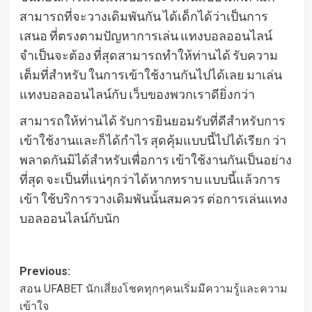
สามารถที่จะวางเดิมพันกัน ได้เด็กได้ว่าเป็นการ
เสนอ ที่ตรงตามปัญหาการเล่น แทงบอลออนไลน์
จำเป็นจะต้อง ที่สุดสามารถทำให้ท่านได้ รับความ
เต็มที่สำหรับ ในการเข้าใช้งานกันไปได้เลย มาเล่น
แทงบอลออนไลน์กับ เว็บของพวกเราดียิ่งกว่า
สามารถให้ท่านได้ รับการยินยอมรับที่ดีสำหรับการ
เข้าใช้งานและก็ได้กำไร สุดคุ้มแบบนี้ไปได้เรียก ว่า
พลาดกันมิได้สำหรับเพื่อการ เข้าใช้งานกันเป็นอย่าง
ที่สุด จะเป็นที่แน่ๆกว่าได้หากทราบ แบบนี้แล้วการ
เข้า ใช้บริการวางเดิมพันนั้นสมควร ต่อการเล่นแทง
บอลออนไลน์กับนัก
Post
Previous:
สอน UFABET นักเสี่ยงโชคทุกๆคนเริ่มมีความรู้และความ
navigation
เข้าใจ