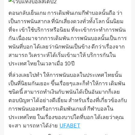
ตอนกลับเย็นเกม การเดิมพันเกมกีฬาบอลนั้นถือ ว่า
เป็นการพนันสากล ที่นักเสี่ยงดวงทั่วทั้งโลก นั้นนิยม
ที่จะ เข้าใช้บริการหรือนิยม ที่จะเข้ากระทำการพนัน
กัน เนื่องมาจากการเดิมพัน การพนันบอลนั้นเป็น การ
พนันที่บอก ได้เลยว่านักพนันเป็นข้าง ดีกว่าเรื่องจาก
สามารถ วิเคราะห์ได้เริ่มเข้ามาให้ บริการกันใน
ประเทศ ไทยในเวลาเมื่อ 10 ปี
ที่ล่วงเลยไปทำ ให้การพนันบอลในประเทศ ไทยนั้น
เป็นที่นิยมกันเยอะ ขึ้นเรื่อยๆและก็ทำให้การ เดิมพัน
ชนิดนี้ สามารถทำเงินกับ พนันได้เป็นอันมากก็เลย
ตอบปัญหาได้อย่างดีเยี่ยม สำหรับเรื่องที่เกี่ยวข้องกับ
การพนันบอลหรือการเดิมพันเกมส์ กีฬาบอลใน
ประเทศไทย ในเรื่องของบาปใดที่บอก ได้เลยว่าคุณ
จะสา มารถหาได้ง่าย
UFABET