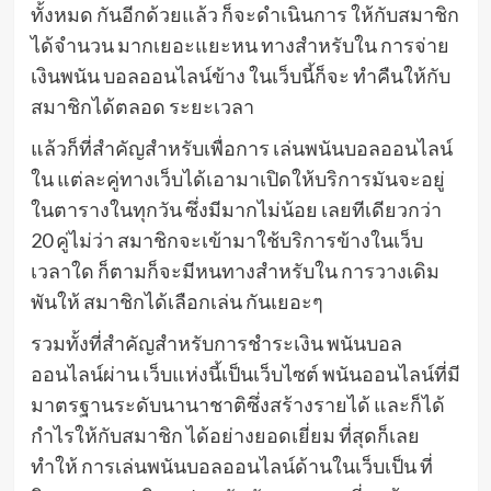
ทั้งหมด กันอีกด้วยแล้ว ก็จะดำเนินการ ให้กับสมาชิก
ได้จำนวน มากเยอะแยะหน ทางสำหรับใน การจ่าย
เงินพนัน บอลออนไลน์ข้าง ในเว็บนี้ก็จะ ทำคืนให้กับ
สมาชิกได้ตลอด ระยะเวลา
แล้วก็ที่สำคัญสำหรับเพื่อการ เล่นพนันบอลออนไลน์
ใน แต่ละคู่ทางเว็บได้เอามาเปิดให้บริการมันจะอยู่
ในตารางในทุกวัน ซึ่งมีมากไม่น้อย เลยทีเดียวกว่า
20 คู่ไม่ว่า สมาชิกจะเข้ามาใช้บริการข้างในเว็บ
เวลาใด ก็ตามก็จะมีหนทางสำหรับใน การวางเดิม
พันให้ สมาชิกได้เลือกเล่น กันเยอะๆ
รวมทั้งที่สำคัญสำหรับการชำระเงิน พนันบอล
ออนไลน์ผ่าน เว็บแห่งนี้เป็นเว็บไซต์ พนันออนไลน์ที่มี
มาตรฐานระดับนานาชาติซึ่งสร้างรายได้ และก็ได้
กำไรให้กับสมาชิก ได้อย่างยอดเยี่ยม ที่สุดก็เลย
ทำให้ การเล่นพนันบอลออนไลน์ด้านในเว็บเป็น ที่