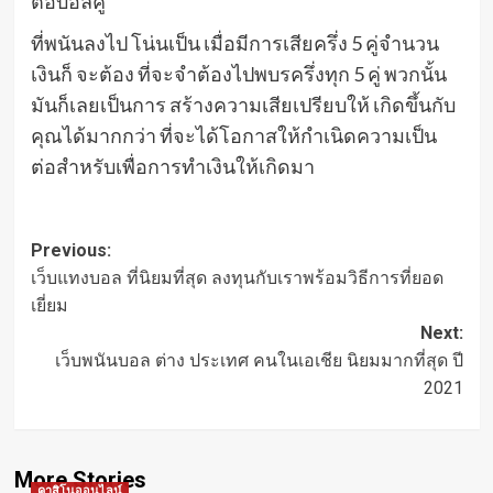
ต่อบอลคู่
ที่พนันลงไป โน่นเป็น เมื่อมีการเสียครึ่ง 5 คู่จำนวน
เงินก็ จะต้อง ที่จะจำต้องไปพบรครึ่งทุก 5 คู่ พวกนั้น
มันก็เลยเป็นการ สร้างความเสียเปรียบให้ เกิดขึ้นกับ
คุณได้มากกว่า ที่จะได้โอกาสให้กำเนิดความเป็น
ต่อสำหรับเพื่อการทำเงินให้เกิดมา
Post
Previous:
เว็บแทงบอล ที่นิยมที่สุด ลงทุนกับเราพร้อมวิธีการที่ยอด
navigation
เยี่ยม
Next:
เว็บพนันบอล ต่าง ประเทศ คนในเอเชีย นิยมมากที่สุด ปี
2021
More Stories
คาสิโนออนไลน์