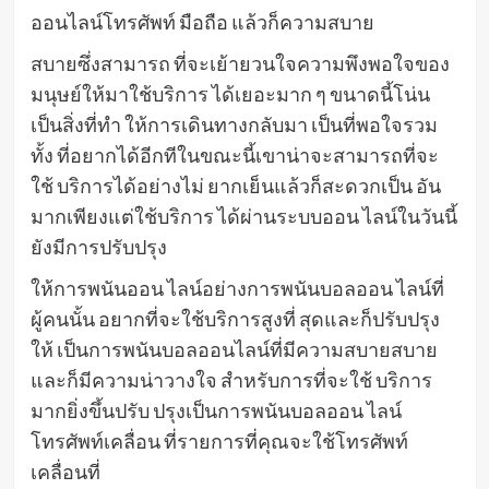
ออนไลน์​โทรศัพท์ มือถือ​ แล้วก็ความสบาย
สบายซึ่งสามารถ ที่จะเย้ายวนใจความพึงพอใจของ
มนุษย์ให้มาใช้บริการ ได้เยอะมาก ๆ ขนาดนี้โน่น
เป็นสิ่งที่ทำ ให้การเดินทางกลับมา เป็นที่พอใจรวม
ทั้ง ที่อยากได้อีกทีในขณะนี้เขาน่าจะสามารถที่จะ
ใช้ บริการได้อย่างไม่ ยากเย็นแล้วก็สะดวกเป็น อัน
มากเพียงแต่ใช้บริการ ได้ผ่านระบบออน ไลน์ในวันนี้
ยังมีการปรับปรุง
ให้การพนันออน ไลน์อย่างการพนันบอลออน ไลน์ที่
ผู้คนนั้น อยากที่จะใช้บริการสูงที่ สุดและก็ปรับปรุง
ให้ เป็นการพนันบอลออนไลน์ที่มีความสบายสบาย
และก็มีความน่าวางใจ สำหรับการที่จะใช้ บริการ
มากยิ่งขึ้นปรับ ปรุงเป็นการพนันบอลออน ไลน์
โทรศัพท์เคลื่อน ที่รายการที่คุณจะใช้โทรศัพท์
เคลื่อนที่