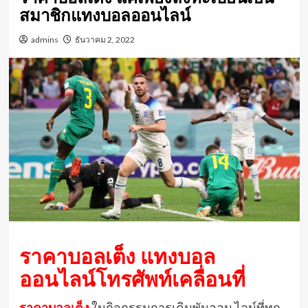
สมาชิกแทง​บอล​ออนไลน์​
admins
ธันวาคม 2, 2022
ราคาบอลเต็ง แทง​บอล​
ออนไลน์​โทรศัพท์เคลื่อนที่​
ราคาบอลเต็ง
ในกิจกรรมการเดิมพันออน ไลน์ที่ทุก