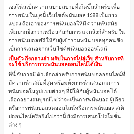
เองโน่นเป็นความ สบายสบายที่เกิดขึ้นสำหรับ เพื่อ
การพนัน ในยุคนี้ เว็บไซต์พนันบอล 1688 เป็นการ
แปลง ถือเอาของการพนันบอลให้มี ความทันสมัย
เพิ่มมากยิ่งกว่าเหมือนกันกับการ แจกลิงก์สำหรับ ใน
การพนันบอลฟรี ให้กับผู้เข้าร่วมพนัน บอลทุกคน ซึ่ง
เป็นการเสนอจากเว็บ ไซต์พนันบอลออนไลน์
เป็นตัว กึ่งกลางสำ หรับในการไปสู่เว็บ สำหรับการที่
จะใช้ บริการการพนันบอลออนไลน์ได้เงิน
ที่นี้ กับการมี ตัวเลือกสำหรับการพนัน บอลออนไลน์ที่
มีความนำ สมัยที่สุด พร้อมทั้งการนำเสนอเกมการ
พนันบอลในรูปแบบต่าง ๆ ที่มีให้กับผู้พนันบอล ได้
เลือกอย่างสมบูรณ์ไ ม่ว่าจะเป็นการพนันบอล ผู้เดียว
หรือการพนันบอลสดออนไลน์หรือการพนันบอล สเต็
ปออนไลน์หรือยิ่งไปกว่านี้ ยังมีการเสนอโปรโมชั่น
ต่าง ๆ