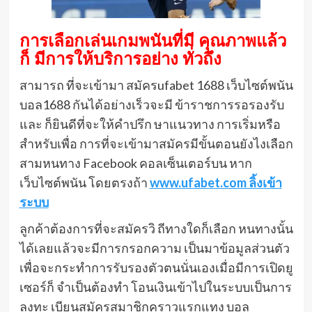
การเลือกเล่นเกมพนันที่มี คุณภาพแล้ว
ก็ มีการให้บริการอย่าง ทั่วถึง
สามารถ ที่จะเข้ามา สมัครufabet 1688 เว็บไซต์พนัน
บอล1688 กันได้อย่างเร็วจะมี ข้าราชการรอรองรับ
และ ก็ยินดีที่จะให้คำปรึก ษาแนวทาง การเริ่มหรือ
สำหรับเพื่อ การที่จะเข้ามาสมัครมีขั้นตอนยังไงเลือก
สามหนทาง Facebook คอลเซ็นเตอร์บน หาก
เว็บไซต์พนัน โดยตรงถ้า
www.ufabet.com ลิ้งเข้า
ระบบ
ลูกค้าต้องการที่จะสมัครวิ ถีทางใดก็เลือก หนทางนั้น
ได้เลยแล้วจะมีการกรอกความ เป็นมาข้อมูลส่วนตัว
เพื่อจะกระทำการรับรองตัวตนนั่นเองเมื่อมีการเปิดยู
เซอร์ก็ จำเป็นต้องทำ โอนเงินเข้าไปในระบบเป็นการ
ลงทะ เบียนสมัครสมาชิกคราวแรกแทง ​บอล​