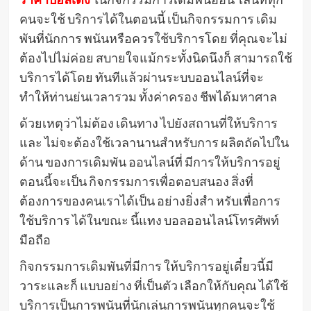
คนจะใช้ บริการได้ในตอนนี้ เป็นกิจกรรมการ เดิม
พันที่นักการ พนันหรือควรใช้บริการโดย ที่คุณจะไม่
ต้องไปไม่ค่อย สบายใจแม้กระทั้งนิดนึงก็ สามารถใช้
บริการได้โดย ทันทีแล้วผ่านระบบออนไลน์ที่จะ
ทำให้ท่านย่นเวลารวม ทั้งค่าครอง ชีพได้มหาศาล
ด้วยเหตุว่าไม่ต้อง เดินทาง ไปยังสถานที่ให้บริการ
และ ไม่จะต้องใช้เวลานานสำหรับการ ผลิตถัดไปใน
ด้าน ของการเดิมพัน ออนไลน์ที่ มีการให้บริการอยู่
ตอนนี้จะเป็น กิจกรรมการเพื่อตอบสนอง สิ่งที่
ต้องการของคนเราได้เป็น อย่างยิ่งสำ หรับเพื่อการ
ใช้บริการ ได้ในขณะ นี้แทง​ บอล​ออนไลน์​โทรศัพท์
มือถือ​
กิจกรรมการเดิมพันที่มีการ ให้บริการอยู่เดี๋ยวนี้มี
วาระและก็ แบบอย่าง ที่เป็นตัว เลือกให้กับคุณ ได้ใช้
บริการเป็นการพนันที่นักเล่นการพนันทุกคนจะใช้