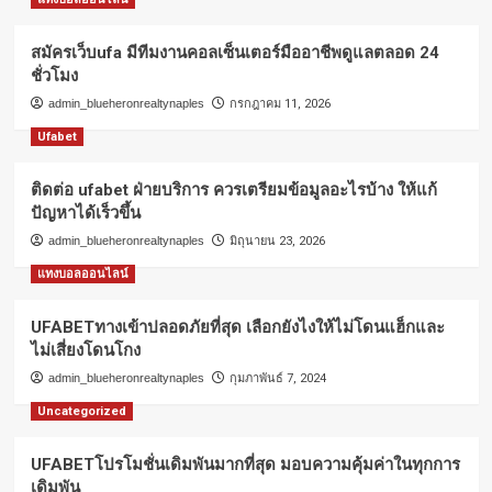
สมัครเว็บufa มีทีมงานคอลเซ็นเตอร์มืออาชีพดูแลตลอด 24
ชั่วโมง
admin_blueheronrealtynaples
กรกฎาคม 11, 2026
Ufabet
ติดต่อ ufabet ฝ่ายบริการ ควรเตรียมข้อมูลอะไรบ้าง ให้แก้
ปัญหาได้เร็วขึ้น
admin_blueheronrealtynaples
มิถุนายน 23, 2026
แทงบอลออนไลน์
UFABETทางเข้าปลอดภัยที่สุด เลือกยังไงให้ไม่โดนแฮ็กและ
ไม่เสี่ยงโดนโกง
admin_blueheronrealtynaples
กุมภาพันธ์ 7, 2024
Uncategorized
UFABETโปรโมชั่นเดิมพันมากที่สุด มอบความคุ้มค่าในทุกการ
เดิมพัน