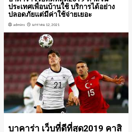
ประเทศเพื่อนบ้านใช้ บริการได้อย่าง
ปลอดภัยแต่มีค่าใช้จ่ายเยอะ
admins
มกราคม 12, 2021
บาคาร่า เว็บที่ดีที่สุด2019 คาสิ