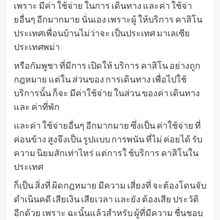
เพราะ มีค่า ใช้จ่าย ในการ เดินทาง และค่า ใช้จ่า
ยอื่นๆ อีกมากมาย นั่นเอง เพราะผู้ ให้บริการ คาสิโน
ประเทศเพื่อนบ้านไม่ว่าจะ เป็นประเทศ มาเลเซีย
ประเทศพม่า
หรือกัมพูชา ที่มีการ เปิดให้ บริการ คาสิโน อย่างถูก
กฎหมาย แต่ใน ส่วนของ การเดินทาง เพื่อไปใช้
บริการนั้น ก็จะ มีค่าใช้จ่าย ในส่วน ของค่า เดินทาง
และ ค่าที่พัก
และค่า ใช้จ่ายอื่นๆ อีกมากมาย ซึ่งเป็น ค่าใช้จ่าย ที่
ค่อนข้าง สูงจึงเป็น รูปแบบ การพนัน ที่ไม่ ค่อยได้ รับ
ความ นิยมสักเท่าไหร่ แต่การใ ช้บริการ คาสิโนใน
ประเทศ
ก็เป็น สิ่งที่ ผิดกฎหมาย มีความ เสี่ยงที่ จะต้องโดนจับ
ดำเนินคดี เสียเงิน เสียเวลา และยัง ต้องเสีย ประวัติ
อีกด้วย เพราะ ฉะนั้นแล้วสำหรับ ผู้ที่มีความ ชื่นชอบ