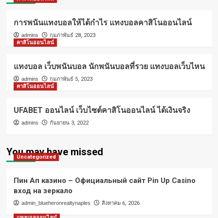
การพนันแทงบอลให้ได้กำไร แทงบอลคาสิโนออนไลน์
admins
กุมภาพันธ์ 28, 2023
คาสิโนออนไลน์
แทงบอล เว็บพนันบอล นักพนันบอลที่รวย แทงบอลเว็บไหน
admins
กุมภาพันธ์ 5, 2023
คาสิโนออนไลน์
UFABET ออนไลน์ เว็บไซต์คาสิโนออนไลน์ ได้เงินจริง
admins
กันยายน 3, 2022
You may have missed
Uncategorized
Пин Ап казино – Официальный сайт Pin Up Casino
вход на зеркало
admin_blueheronrealtynaples
สิงหาคม 6, 2026
แทงบอลออนไลน์