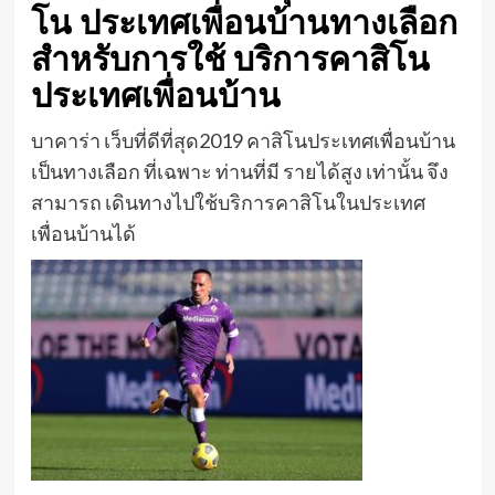
โน ประเทศเพื่อนบ้านทางเลือก
สำหรับการใช้ บริการคาสิโน
ประเทศเพื่อนบ้าน
บาคาร่า เว็บที่ดีที่สุด2019 คาสิโนประเทศเพื่อนบ้าน
เป็นทางเลือก ที่เฉพาะ ท่านที่มี รายได้สูง เท่านั้น จึง
สามารถ เดินทางไปใช้บริการคาสิโนในประเทศ
เพื่อนบ้านได้