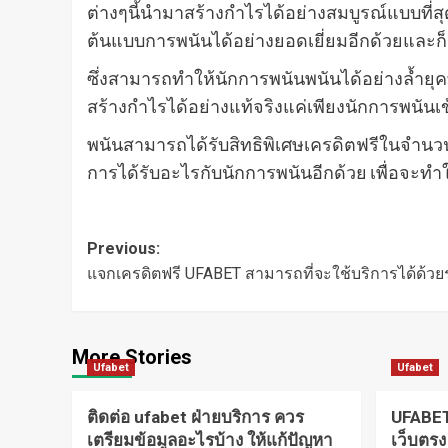
ต่างๆนี้นำมาสร้างกำไรได้อย่างสมบูรณ์แบบที่สุด
ต้นแบบการพนันได้อย่างยอดเยี่ยมอีกด้วยและก็ย
ซึ่งสามารถทำให้นักการพนันพนันได้อย่างล้ำยุคที
สร้างกำไรได้อย่างแท้จริงแค่เพียงนักการพนันเข
พนันสามารถได้รับสิทธิพิเศษเครดิตฟรีในจำนวนเง
การได้รับอะไรกับนักการพนันอีกด้วย เพื่อจะทำ
Post
Previous:
แจกเครดิตฟรี UFABET สามารถที่จะใช้บริการได้ด้ว
navigation
More Stories
Ufabet
Ufabet
ติดต่อ ufabet ฝ่ายบริการ ควร
UFABET
เตรียมข้อมูลอะไรบ้าง ให้แก้ปัญหา
เว็บตร