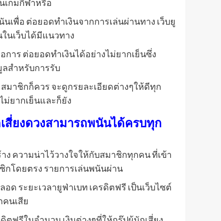
ป็นเกมกีฬาหรือ
 พนันเพื่อ ต่อยอดทำเงินจากการเล่นผ่านทาง เว็บยู
้านในเว็บได้มีแนวทาง
่อการ ต่อยอดทำเงินได้อย่างไม่ยากเย็นซึ่ง
อมูลสำหรับการรับ
สมาชิกก็ควร จะดูกรยละเอียดต่างๆให้ดีทุก
ไม่ยากเย็นและก็ยัง
ักเสี่ยงดวงสามารถพนันได้ครบทุก
ร้าง ความน่าไว้วางใจให้กับสมาชิกทุกคน ที่เข้า
่สมาชิกโดยตรง รายการเล่นพนันผ่าน
ตลอด ระยะเวลายูฟ่าเบท เครดิตฟรี เป็นเว็บไซต์
ุกคนเสีย
ตฟรีในจำนวน เงินต่างๆที่ให้กรุ๊ปผู้นักเสี่ยง