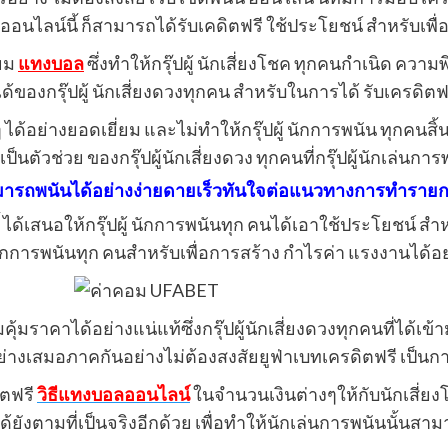
ันออนไลน์นี้ ก็สามารถได้รับเคดิตฟรี ใช้ประโยชน์ สำหรับเพื
่ยม
แทงบอล
ซึ่งทำให้กรุ๊ปผู้ นักเสี่ยงโชค ทุกคนกำเนิด คว
ของกรุ๊ปผู้ นักเสี่ยงดวงทุกคน สำหรับในการได้ รับเครดิตฟรีท
้อย่างยอดเยี่ยม และไม่ทำให้กรุ๊ปผู้ นักการพนัน ทุกคนสิ้
เป็นตัวช่วย ของกรุ๊ปผู้นักเสี่ยงดวง ทุกคนที่กรุ๊ปผู้นักเล่นก
สามารถพนันได้อย่างง่ายดายเร็วทันใจต่อแนวทางการทำรายกา
้ ได้เสนอให้กรุ๊ปผู้ นักการพนันทุก คนได้เอาใช้ประโยชน์ ส
ผู้ นักการพนันทุก คนสำหรับเพื่อการสร้าง กำไรค่า แรงงานได้
ุ้มราคาได้อย่างแน่แท้ซึ่งกรุ๊ปผู้นักเสี่ยงดวงทุกคนที่ได้เข้
างเสมอภาคกันอย่างไม่ต้องสงสัยยูฟ่าเบทเครดิตฟรี เป็นกา
ิตฟรี
วิธีแทงบอลออนไลน์
ในจำนวนเงินต่างๆให้กับนักเสี่ยง
้ยังตามที่เป็นจริงอีกด้วย เพื่อทำให้นักเล่นการพนันนั้นส