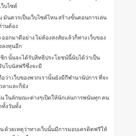
ว็บไซต์
ี่ยม มันควรเป็นเว็บไซต์ไหน สร้างขั้นตอนการเล่น
ท่านต้อง
ะออกมาดีอย่าง ไม่ต้องสงสัยแล้วก็ทาง เว็บของ
องลงทุนอีก
ชิก นั้นจะได้รับสิทธิประโยชน์นี้นับได้ว่าเป็น
ับโบนัสฟรีซึ่งจะมี
อว่า เว็บของพวกเรานั้นยังมีกีฬานานัปการ ที่จะ
วลาและก็ยัง
นพนัน ในลักษณะต่างๆเปิดให้นักเล่นการพนันทุก คน
้งวันทั้ง
ย็น ด้วยเหตุว่าทางเว็บนั้นมีการมอบเครดิตฟรีให้