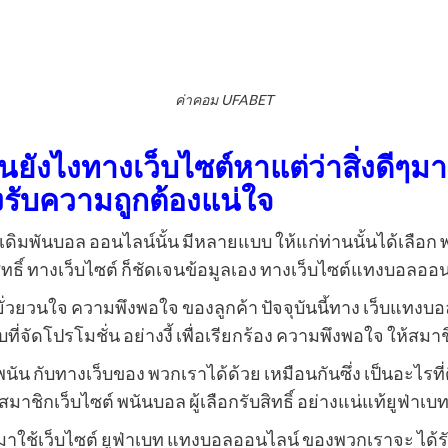
ค่าคอม UFABET
นยังไงทางเว็บไซต์หาแต่ว่าสิ่งดีๆม
รับความถูกต้องแน่ใจ
เดิมพันบอล ออนไลน์นั้น มีหลายแบบ ให้แก่ท่านนั้นได้เลือก
บสิทธิ์ ทางเว็บไซต์ ก็ชัดเจนข้อมูลเอง ทางเว็บไซต์แทงบอลออน
อยั่วยวนใจ ความพึงพอใจ ของลูกค้า ปัจจุบันนี้ทาง เว็บแทงบ
บที่จัดโปรโมชั่น อย่างงี้ เพื่อเรียกร้อง ความพึงพอใจ ให้สมาช
นัน กับทางเว็บของ พวกเราได้ด้วย เหมือนกันซึ่ง เป็นอะไรที่
สมาชิกเว็บไซต์ พนันบอล ผู้เลือกรับสิทธิ์ อย่างแน่แท้ยูฟ่าเบ
ด้เข้ามาใช้เว็บไซต์ ยูฟ่าเบท แทงบอลออนไลน์ ของพวกเราจะ ได