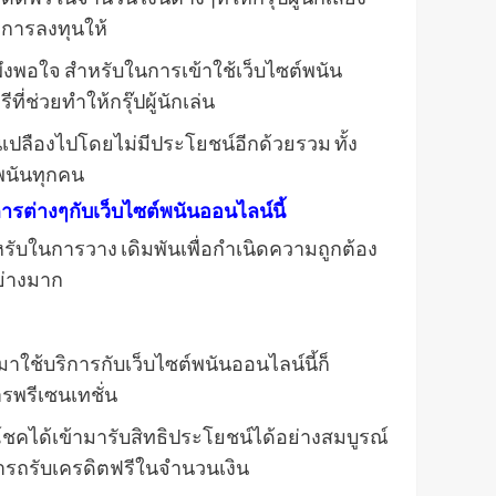
่อการลงทุนให้
ามพึงพอใจ สำหรับในการเข้าใช้เว็บไซต์พนัน
ี่ช่วยทำให้กรุ๊ปผู้นักเล่น
นเปลืองไปโดยไม่มีประโยชน์อีกด้วยรวม ทั้ง
ารพนันทุกคน
รต่างๆกับเว็บไซต์พนันออนไลน์นี้
ำหรับในการวาง เดิมพันเพื่อกำเนิดความถูกต้อง
อย่างมาก
ามาใช้บริการกับเว็บไซต์พนันออนไลน์นี้ก็
รพรีเซนเทชั่น
โชคได้เข้ามารับสิทธิประโยชน์ได้อย่างสมบูรณ์
ามารถรับเครดิตฟรีในจำนวนเงิน