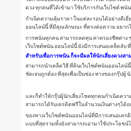
ดวง ทุกคนที่ได้เข้ามา ใช้บริการกับเว็บไซต์ พน
กำเนิดความคุ้มราคา ในแต่ละรอบได้อย่างดีเยี
ออนไลน์นี้ ที่มีคุณลักษณะ ที่ตรงต่อความ อยากได้
การพนันทุกคน สามารถลดทุน ค่าครองชีพต่าง ๆ ได
เว็บไซต์พนัน ออนไลน์นี้ ยังมีการเสนอเคล็ดลับ ที่
สำหรับเพื่อการพนัน ก็จะมีผลให้นักเสี่ยงดวง
สามารถนำเคล็ดวิธี ที่ดินเว็บไซต์พนันออนไลน์นี
ชัดเจนถูกต้อง ที่สุดเพื่อเป็นช่อง ทางของกรุ๊ป
และก็ทำให้กรุ๊ปผู้นักเสี่ยงโชคทุกคนกำเนิดความค
สามารถได้รับเครดิตฟรีในจำนวนเงินต่างๆได้อย่
ของทางเว็บไซต์พนันออนไลน์ที่มีการเสนอเครด
แบบที่สุดรวมทั้งยังสามารถเอามาใช้ประโยชน์ได