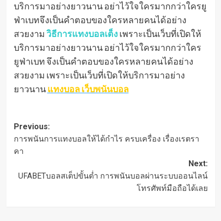
บริการมาอย่างยาวนาน อย่าไว้ใจใครมากกว่าใครยู
ฟ่าเบทจึงเป็นคำตอบของใครหลายคนได้อย่าง
สวยงาม
วิธีการแทงบอลเต็ง
เพราะเป็นเว็บที่เปิดให้
บริการมาอย่างยาวนาน อย่าไว้ใจใครมากกว่าใคร
ยูฟ่าเบท จึงเป็นคำตอบของใครหลายคนได้อย่าง
สวยงาม เพราะเป็นเว็บที่เปิดให้บริการมาอย่าง
ยาวนาน
แทงบอล เว็บพนันบอล
Post
Previous:
การพนันการแทงบอลให้ได้กำไร ครบเครื่อง เรื่องเรตรา
navigation
คา
Next:
UFABETบอลสเต็ปขั้นต่ำ การพนันบอลผ่านระบบออนไลน์
โทรศัพท์มือถือได้เลย