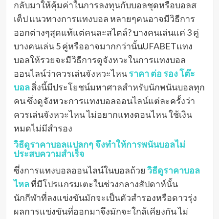
กลับมาให้คุ้มค่าในการลงทุนกับบอลชุดหรือบอลส
เต็ป แนวทางการแทงบอล หลายๆคนอาจมีวิธีการ
ออกต่างๆสุดแท้แต่คนละสไตล์? บางคนเล่นแค่ 3 คู่
บางคนเล่น 5 คู่หรืออาจมากกว่านั้นUFABETแทง
บอลให้รวยจะมีวิธีการดูจังหวะในการแทงบอล
ออนไลน์ว่าควรเล่นจังหวะไหน
ราคา ต่อ รอง โต๊ะ
บอล
สิ่งนี้มีประโยชน์มหาศาลสำหรับนักพนันบอลทุก
คน ซึ่งดูจังหวะการแทงบอลออนไลน์แต่ละครั้งว่า
ควรเล่นจังหวะไหน ไม่อยากแทงตอนไหน ใช้เงิน
หมดไม่มีสำรอง
วิธีดูราคาบอลแปลกๆ
จึงทำให้การพนันบอลไม่
ประสบความสำเร็จ
ซึ่งการแทงบอลออนไลน์ในบอลถ้วย
วิธีดูราคาบอล
ไหล
ที่มีโปรแกรมเตะในช่วงกลางสัปดาห์นั้น
นักกีฬาที่ลงแข่งขันมักจะเป็นตัวสำรองหรือดาวรุ่ง
ผลการแข่งขันที่ออกมาจึงมักจะใกล้เคียงกัน ไม่