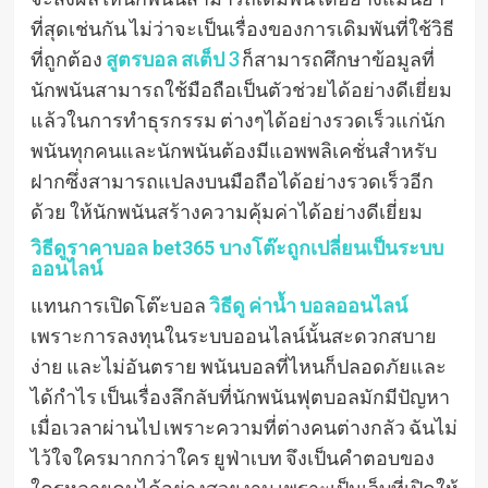
ที่สุดเช่นกัน ไม่ว่าจะเป็นเรื่องของการเดิมพันที่ใช้วิธี
ที่ถูกต้อง
สูตรบอล สเต็ป 3
ก็สามารถศึกษาข้อมูลที่
นักพนันสามารถใช้มือถือเป็นตัวช่วยได้อย่างดีเยี่ยม
แล้วในการทำธุรกรรม ต่างๆได้อย่างรวดเร็วแก่นัก
พนันทุกคนและนักพนันต้องมีแอพพลิเคชั่นสำหรับ
ฝากซึ่งสามารถแปลงบนมือถือได้อย่างรวดเร็วอีก
ด้วย ให้นักพนันสร้างความคุ้มค่าได้อย่างดีเยี่ยม
วิธีดูราคาบอล bet365 บางโต๊ะถูกเปลี่ยนเป็นระบบ
ออนไลน์
แทนการเปิดโต๊ะบอล
วิธีดู ค่าน้ำ บอลออนไลน์
เพราะการลงทุนในระบบออนไลน์นั้นสะดวกสบาย
ง่าย และไม่อันตราย พนันบอลที่ไหนก็ปลอดภัยและ
ได้กำไร เป็นเรื่องลึกลับที่นักพนันฟุตบอลมักมีปัญหา
เมื่อเวลาผ่านไป เพราะความที่ต่างคนต่างกลัว ฉันไม่
ไว้ใจใครมากกว่าใคร ยูฟ่าเบท จึงเป็นคำตอบของ