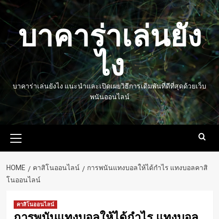
Skip
to
บาคาร่าเล่นยัง
content
ไง
บาคาร่าเล่นยังไง แนะนำและเปิดเผยวิธีการเดิมพันที่ดีที่สุดด้วยเว็บ
พนันออนไลน์
Primary
Menu
HOME
คาสิโนออนไลน์
การพนันแทงบอลให้ได้กำไร แทงบอลคาสิ
โนออนไลน์
คาสิโนออนไลน์
การพนันแทงบอลให้ได้กำไร แทงบอล