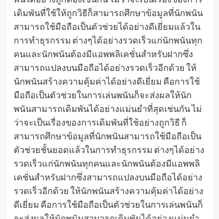
เดิมพันที่ใช้ให้ถูกวิธีก็สามารถศึกษาข้อมูลที่นักพนัน
สามารถใช้มือถือเป็นตัวช่วยได้อย่างดีเยี่ยมแล้วใน
การทำธุรกรรม ต่างๆได้อย่างรวดเร็วแก่นักพนันทุก
คนและนักพนันต้องมีแอพพลิเคชั่นสำหรับฝากซึ่ง
สามารถแปลงบนมือถือได้อย่างรวดเร็วอีกด้วย ให้
นักพนันสร้างความคุ้มค่าได้อย่างดีเยี่ยม คือการใช้
มือถือเป็นตัวช่วยในการเล่นพนันก็จะส่งผลให้นัก
พนันสามารถเดิมพันได้อย่างแม่นยำที่สุดเช่นกัน ไม่
ว่าจะเป็นเรื่องของการเดิมพันที่ใช้อย่างถูกวิธี ก็
สามารถศึกษาข้อมูลที่นักพนันสามารถใช้มือถือเป็น
ตัวช่วยชั้นยอดแล้วในการทำธุรกรรม ต่างๆได้อย่าง
รวดเร็วแก่นักพนันทุกคนและนักพนันต้องมีแอพพลิ
เคชั่นสำหรับฝากซึ่งสามารถแปลงบนมือถือได้อย่าง
รวดเร็วอีกด้วย ให้นักพนันสร้างความคุ้มค่าได้อย่าง
ดีเยี่ยม คือการใช้มือถือเป็นตัวช่วยในการเล่นพนันก็
จะส่งผลให้นักพนันสามารถเดิมพันได้อย่างแม่นยำ