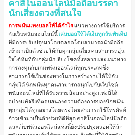
คาสิโนออนไลน์มือถือบรรดา
นักเสี่ยงดวงที่สนใจ
การพนันแทงบอลให้ได้กำไร
แนวทางการใช้บริการ
กับเว็บพนันออนไลน์นี้
เล่นบอลให้ได้เงินทุกวัน พันทิป
ที่มีการปรับปรุงมาโดยตลอดโดยสามารถนำมือถือ
เข้ามาเป็นตัวช่วยให้กับทุกกลุ่มเสี่ยง คนสามารถอุ่น
ใจได้ทันทีกับกลุ่มนักเสี่ยงโชคทั้งหลายและแนวทาง
การลงทุนกับเกมพนันออนไลน์ทุกประเภทซึ่ง
สามารถใช้เป็นช่องทางในการสร้างรายได้ให้กับ
กลุ่มได้ นักพนันทุกคนสามารถสนุกไปกับเว็บไซต์
พนันออนไลน์ที่ได้รับความนิยมอย่างสูงแห่งนี้ได้
อย่างแท้จริงที่ตอบสนองความต้องการของนักพนัน
ทุกกลุ่มได้ทุกอย่างโดยตรงโดยสามารถใช้โทรศัพท์
ก้าวเข้ามาเป็นตัวช่วยที่ดีที่สุด คาสิโนออนไลน์มือถือ
และเว็บพนันออนไลน์แห่งนี้ยังปรับปรุงตลอดให้นัก