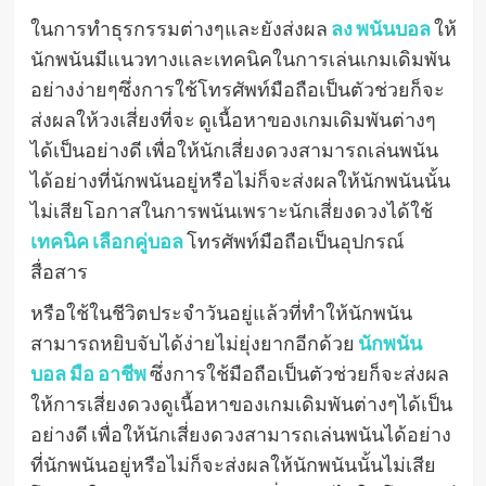
ในการทำธุรกรรมต่างๆและยังส่งผล
ลง พนันบอล
ให้
นักพนันมีแนวทางและเทคนิคในการเล่นเกมเดิมพัน
อย่างง่ายๆซึ่งการใช้โทรศัพท์มือถือเป็นตัวช่วยก็จะ
ส่งผลให้วงเสี่ยงที่จะ ดูเนื้อหาของเกมเดิมพันต่างๆ
ได้เป็นอย่างดี เพื่อให้นักเสี่ยงดวงสามารถเล่นพนัน
ได้อย่างที่นักพนันอยู่หรือไม่ก็จะส่งผลให้นักพนันนั้น
ไม่เสียโอกาสในการพนันเพราะนักเสี่ยงดวงได้ใช้
เทคนิค เลือกคู่บอล
โทรศัพท์มือถือเป็นอุปกรณ์
สื่อสาร
หรือใช้ในชีวิตประจำวันอยู่แล้วที่ทำให้นักพนัน
สามารถหยิบจับได้ง่ายไม่ยุ่งยากอีกด้วย
นักพนัน
บอล มือ อาชีพ
ซึ่งการใช้มือถือเป็นตัวช่วยก็จะส่งผล
ให้การเสี่ยงดวงดูเนื้อหาของเกมเดิมพันต่างๆได้เป็น
อย่างดี เพื่อให้นักเสี่ยงดวงสามารถเล่นพนันได้อย่าง
ที่นักพนันอยู่หรือไม่ก็จะส่งผลให้นักพนันนั้นไม่เสีย