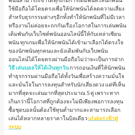
พนันสามารถเข้าได้ทุกเกมการเดิมพันที่ให้นักพนัน
ใช้มือถือได้โดยตรงเพื่อให้นักพนันได้ลดความเสี่ยง
สำหรับธุรกรรมต่างๆอีกทั้งทำให้นักพนันที่ไม่มีเวลา
หรืองานไม่ค่อยจะถกกันเรื่องโอกาสในการเล่นพนัน
เดิมพันกับเว็บไซต์พนันออนไลน์นี้ให้กับเหล่าเซียน
พนัน ทุกเกมเพื่อให้นักพนันได้เข้ามาเลือกได้ตรงใจ
ของนักพนันทุกคนและยังเดิมพันกับเว็บพนัน
ออนไลน์ได้โดยตรงผ่านมือถือไม่ว่าจะเป็นการฝาก
วิธี เล่นบอลให้ได้เงินทุกวัน
การถอนเงินที่ให้นักพนัน
ทำธุรกรรมผ่านมือถือได้ทั้งวันเพื่อสร้างความมั่นใจ
และมั่นใจในการลงทุนสำหรับนักเสี่ยงดวง แต่ที่เห็น
มากที่สุดจะเล่นมากที่สุดประมาณ 5 คู่ เพราะหาก
เกินกว่านี้โอกาสที่ถูกต้องจะไม่มีเพียงพอการลงทุน
ซื้อชุดบอลนั้นต้องใช้ทุนต่ำมากและสามารถเลือก
เล่นได้หลากหลายราคาในบิลเดียว
ufabet เข้าสู่
ระบบ